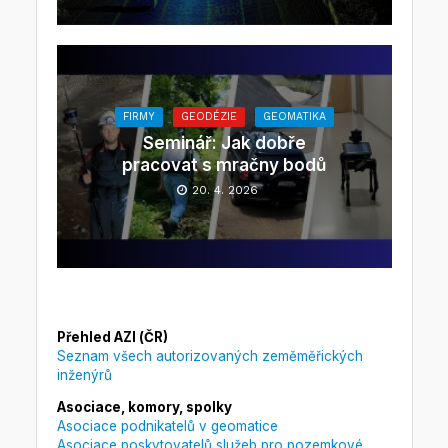
FIRMY
GEODÉZIE
GEOMATIKA
Seminář: Jak dobře
pracovat s mračny bodů
20. 4. 2026
Přehled AZI (ČR)
Seznam všech autorizovaných zeměměřických
inženýrů
Asociace, komory, spolky
Asociace podnikatelů v geomatice
Asociace poskytovatelů služeb pro pozemkové