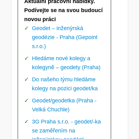
Aktuální pracovní nabídky.
Podívejte se na svou budoucí
novou práci
Geodet – inženýrská
geodézie - Praha (Gepoint
s.r.o.)
Hledáme nové kolegy a
kolegyně – geodety (Praha)
Do našeho týmu hledáme
kolegy na pozici geodet/ka
Geodet/geodetka (Praha -
Velká Chuchle)
3G Praha s.r.o. - geodet/-ka
se zaměřením na