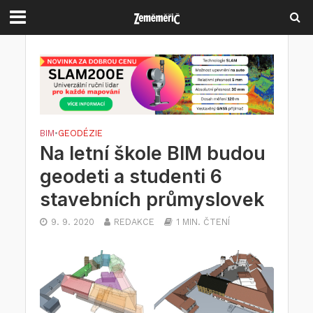
BIM
•
GEODÉZIE
Na letní škole BIM budou
geodeti a studenti 6
stavebních průmyslovek
9. 9. 2020
REDAKCE
1 MIN. ČTENÍ