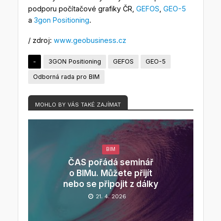
podporu počítačové grafiky ČR,
GEFOS
,
GEO-5
a
3gon Positioning
.
/ zdroj:
www.geobusiness.cz
-
3GON Positioning
GEFOS
GEO-5
Odborná rada pro BIM
MOHLO BY VÁS TAKÉ ZAJÍMAT
BIM
ČAS pořádá seminář
o BIMu. Můžete přijít
nebo se připojit z dálky
21. 4. 2026