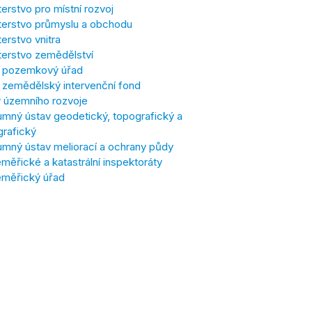
terstvo pro místní rozvoj
terstvo průmyslu a obchodu
terstvo vnitra
terstvo zemědělství
í pozemkový úřad
í zemědělský intervenční fond
 územního rozvoje
mný ústav geodetický, topografický a
grafický
mný ústav meliorací a ochrany půdy
ěřické a katastrální inspektoráty
měřický úřad