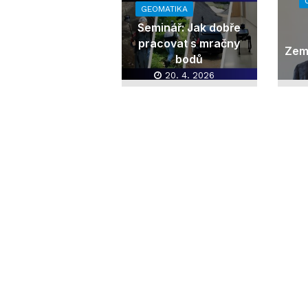
GEOMATIKA
Seminář: Jak dobře
pracovat s mračny
Zem
bodů
20. 4. 2026