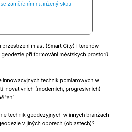
ka se zaměřením na inženýrskou
 przestrzeni miast (Smart City) i terenów
ha geodezie při formování městských prostorů
ie innowacyjnych technik pomiarowych w
í inovativních (moderních, progresivních)
měření
anie technik geodezyjnych w innych branżach
 geodezie v jiných oborech (oblastech)?