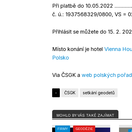
Při platbě do 10.05.2022 ………
č. ú.: 1937568329/0800, VS = 
Přihlásit se můžete do 15. 2. 202
Místo konání je hotel
Vienna Hou
Polsko
Via ČSGK a
web polských pořad
-
ČSGK
setkání geodetů
MOHLO BY VÁS TAKÉ ZAJÍMAT
FIRMY
GEODÉZIE