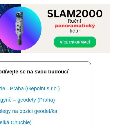
odívejte se na svou budoucí
e - Praha (Gepoint s.r.o.)
gyně – geodety (Praha)
egy na pozici geodet/ka
elká Chuchle)