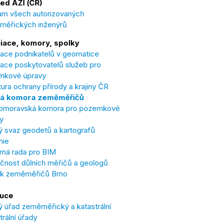
ed AZI (ČR)
m všech autorizovaných
měřických inženýrů
iace, komory, spolky
ace podnikatelů v geomatice
ace poskytovatelů služeb pro
mkové úpravy
ura ochrany přírody a krajiny ČR
á komora zeměměřičů
omoravská komora pro pozemkové
y
 svaz geodetů a kartografů
nie
ná rada pro BIM
čnost důlních měřičů a geologů
ek zeměměřičů Brno
tuce
 úřad zeměměřický a katastrální
trální úřady