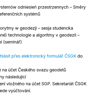
systemów odniesień przestrzennych – Směry
referenčních systémů
gorytmy w geodezji – sesja studencka
né) technologie a algoritmy v geodezii –
í (seminář)
ihlásit přes elektronický formulář ČSGK
do
žné na účet Českého svazu geodetů
ny následující
ní vložného na účet SGP. Sekretariát ČSGK
ede vyúčtování.