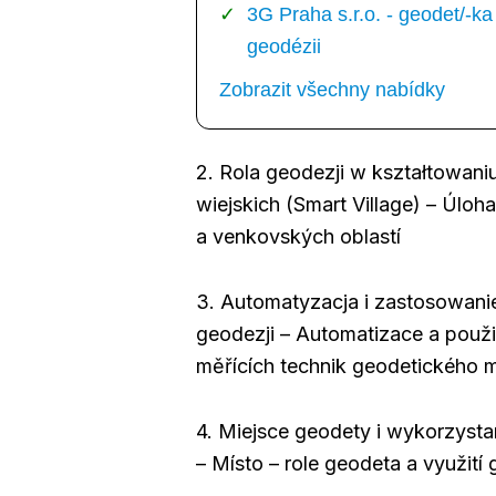
3G Praha s.r.o. - geodet/-
geodézii
Zobrazit všechny nabídky
2. Rola geodezji w kształtowaniu
wiejskich (Smart Village) – Úlo
a venkovských oblastí
3. Automatyzacja i zastosowan
geodezji – Automatizace a použit
měřících technik geodetického 
4. Miejsce geodety i wykorzyst
– Místo – role geodeta a využití