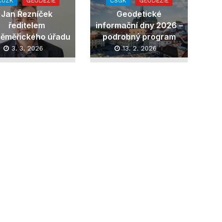
ČÚZK
GEODÉZIE
ČSGK
GEODÉZIE
Jan Řezníček
Geodetické
ředitelem
informační dny 2026 –
ěměřického úřadu
podrobný program
3. 3. 2026
13. 2. 2026