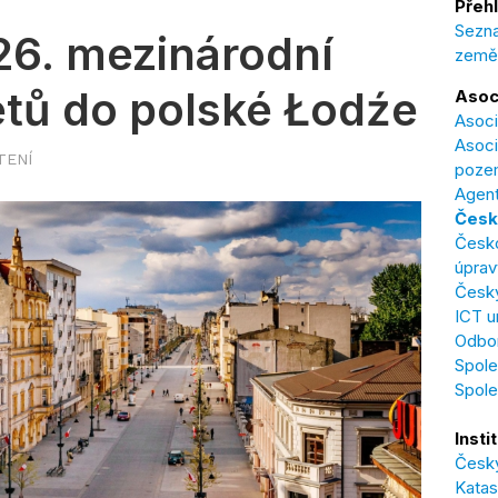
Přehl
Sezna
26. mezinárodní
země
etů do polské Łodźe
Asoc
Asoci
Asoci
TENÍ
poze
Agent
Česk
Česk
úprav
Český
ICT u
Odbor
Spole
Spol
Insti
Český
Katas