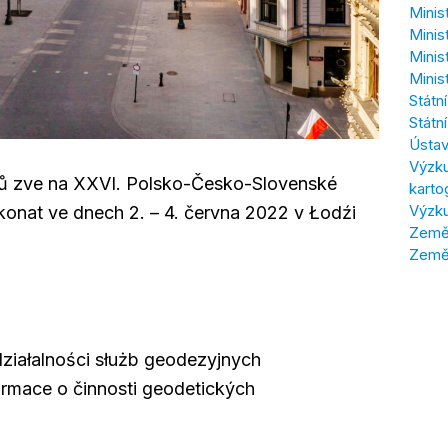
Minis
Minis
Minis
Minis
Státn
Státn
Ústav
Výzku
fů zve na XXVI. Polsko-Česko-Slovenské
karto
Výzku
konat ve dnech 2. – 4. června 2022 v Łodźi
Zeměm
Země
działalności służb geodezyjnych
formace o činnosti geodetických