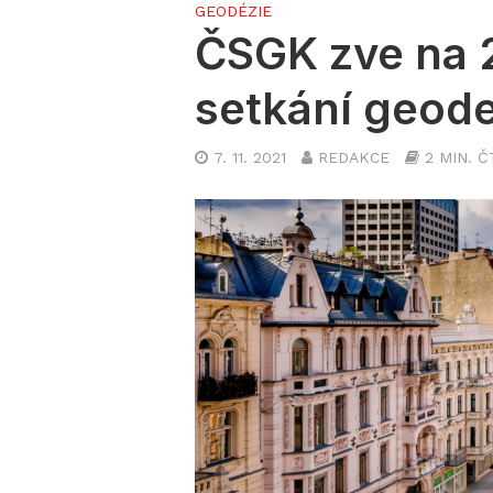
GEODÉZIE
ČSGK zve na 
setkání geod
7. 11. 2021
REDAKCE
2 MIN. Č