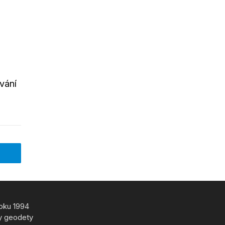
vání
roku 1994
y geodety