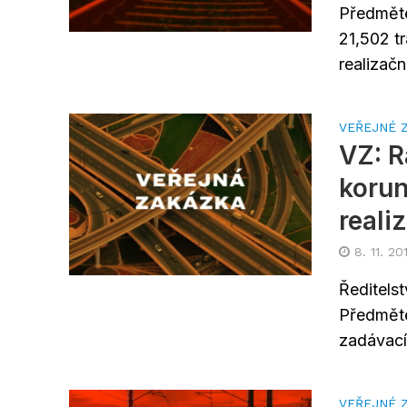
Předměte
21,502 t
realizač
VEŘEJNÉ 
VZ: 
korun
reali
8. 11. 20
Ředitelst
Předměte
zadávacíh
VEŘEJNÉ 