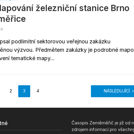
apování železniční stanice Brno
měřice
19
sal podlimitní sektorovou veřejnou zakázku
něnou výzvou. Předmětem zakázky je podrobné mapo
vení tematické mapy...
2
3
4
NÁSLEDUJÍCÍ
Časopis Zeměměřič je již od 
tné
zdrojem informací pro všechn