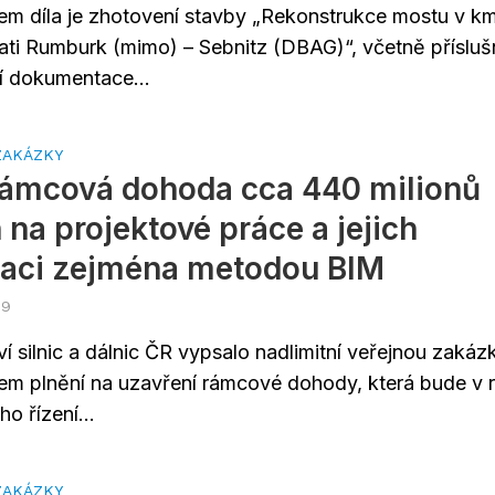
m díla je zhotovení stavby „Rekonstrukce mostu v k
rati Rumburk (mimo) – Sebnitz (DBAG)“, včetně přísluš
ní dokumentace...
ZAKÁZKY
Rámcová dohoda cca 440 milionů
 na projektové práce a jejich
zaci zejména metodou BIM
19
ví silnic a dálnic ČR vypsalo nadlimitní veřejnou zakáz
m plnění na uzavření rámcové dohody, která bude v 
o řízení...
ZAKÁZKY