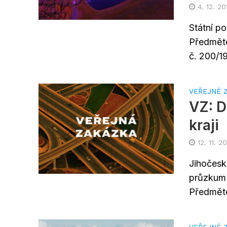
4. 12. 20
Státní p
Předměte
č. 200/19
VEŘEJNÉ 
VZ: D
kraji
12. 11. 2
Jihočesk
průzkum v
Předměte