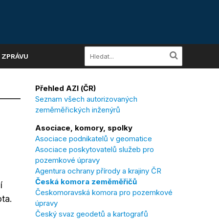
A ZPRÁVU
Přehled AZI (ČR)
Seznam všech autorizovaných
zeměměřických inženýrů
Asociace, komory, spolky
Asociace podnikatelů v geomatice
Asociace poskytovatelů služeb pro
pozemkové úpravy
Agentura ochrany přírody a krajiny ČR
Česká komora zeměměřičů
í
Českomoravská komora pro pozemkové
ta.
úpravy
Český svaz geodetů a kartografů