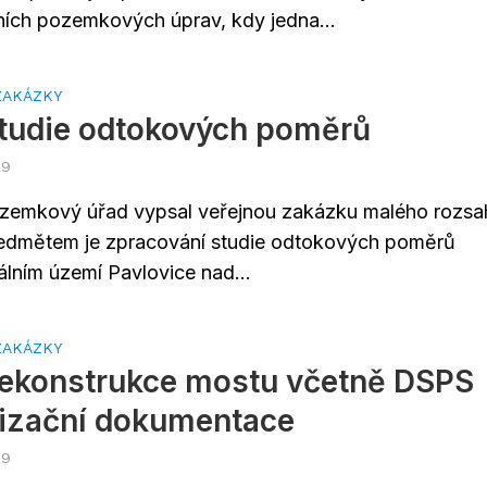
ích pozemkových úprav, kdy jedna...
ZAKÁZKY
tudie odtokových poměrů
19
ozemkový úřad vypsal veřejnou zakázku malého rozsa
ředmětem je zpracování studie odtokových poměrů
álním území Pavlovice nad...
ZAKÁZKY
Rekonstrukce mostu včetně DSPS
lizační dokumentace
19