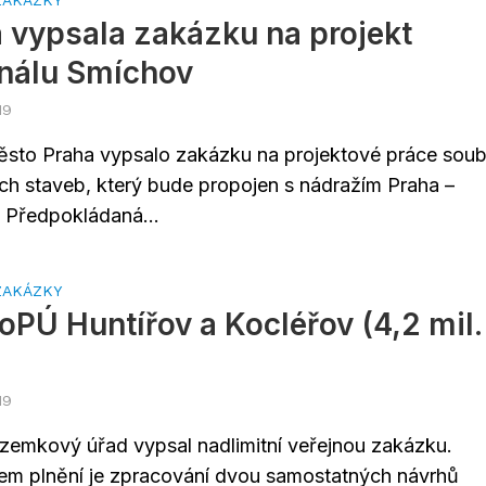
ZAKÁZKY
 vypsala zakázku na projekt
nálu Smíchov
19
ěsto Praha vypsalo zakázku na projektové práce sou
ch staveb, který bude propojen s nádražím Praha –
 Předpokládaná...
ZAKÁZKY
oPÚ Huntířov a Kocléřov (4,2 mil.
19
ozemkový úřad vypsal nadlimitní veřejnou zakázku.
m plnění je zpracování dvou samostatných návrhů