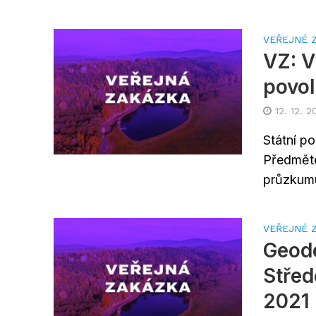
VEŘEJNÉ 
VZ: V
povol
12. 12. 2
Státní p
Předměte
průzkumu
VEŘEJNÉ 
Geode
Střed
2021