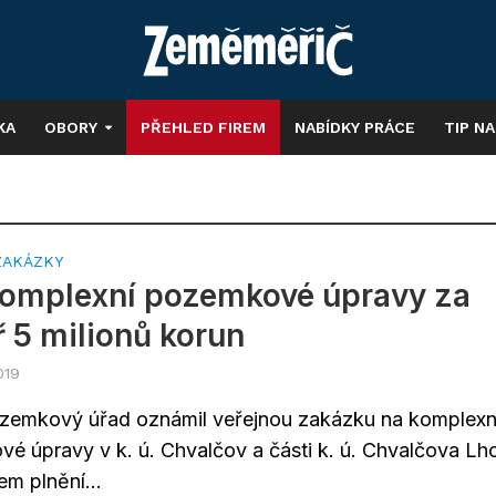
KA
OBORY
PŘEHLED FIREM
NABÍDKY PRÁCE
TIP N
ZAKÁZKY
Komplexní pozemkové úpravy za
 5 milionů korun
019
ozemkový úřad oznámil veřejnou zakázku na komplexn
é úpravy v k. ú. Chvalčov a části k. ú. Chvalčova Lho
m plnění...