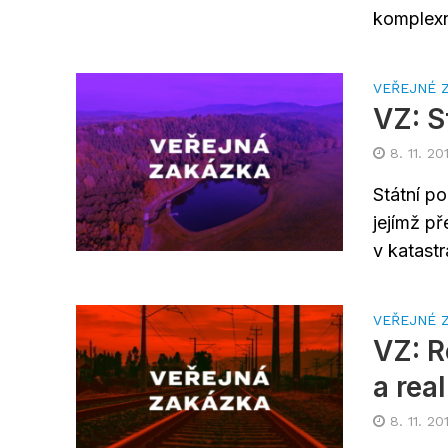
komplexn
VEŘEJNÉ 
VZ: S
8. 11. 20
Státní p
jejímž p
v katastr
VEŘEJNÉ 
VZ: 
a rea
8. 11. 20