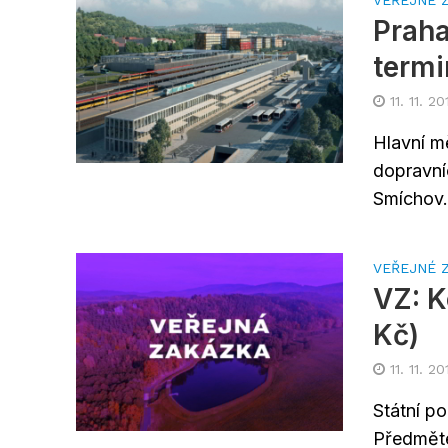
VEŘEJNÉ 
Praha
termi
11. 11. 20
Hlavní m
dopravní
Smíchov.
VEŘEJNÉ 
VZ: K
Kč)
11. 11. 20
Státní p
Předměte