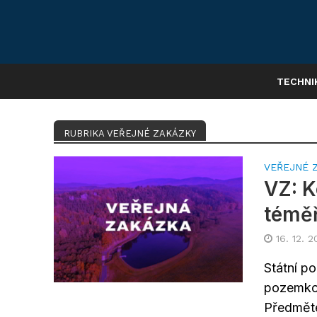
TECHNI
RUBRIKA VEŘEJNÉ ZAKÁZKY
VEŘEJNÉ 
VZ: 
téměř
16. 12. 2
Státní p
pozemkov
Předměte