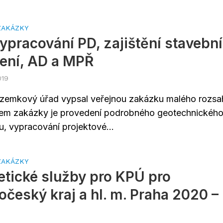
ZAKÁZKY
ypracování PD, zajištění stavebn
ení, AD a MPŘ
019
ozemkový úřad vypsal veřejnou zakázku malého rozsa
m zakázky je provedení podrobného geotechnickéh
, vypracování projektové...
ZAKÁZKY
tické služby pro KPÚ pro
očeský kraj a hl. m. Praha 2020 –