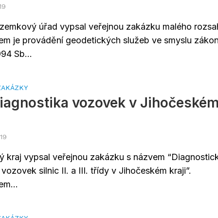
19
ozemkový úřad vypsal veřejnou zakázku malého rozsa
m je provádění geodetických služeb ve smyslu záko
94 Sb...
ZAKÁZKY
iagnostika vozovek v Jihočeské
019
ý kraj vypsal veřejnou zakázku s názvem “Diagnostic
ozovek silnic II. a III. třídy v Jihočeském kraji”.
m...