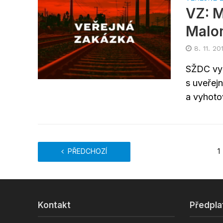
VZ: M
Malo
8. 11. 20
SŽDC vyp
s uveřej
a vyhoto
PŘEDCHOZÍ
1
Kontakt
Předpla