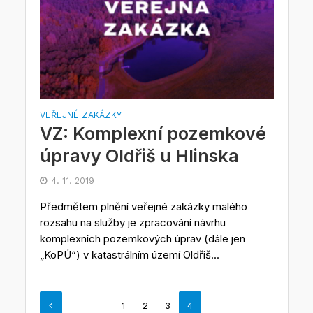
VEŘEJNÉ ZAKÁZKY
VZ: Komplexní pozemkové
úpravy Oldřiš u Hlinska
4. 11. 2019
Předmětem plnění veřejné zakázky malého
rozsahu na služby je zpracování návrhu
komplexních pozemkových úprav (dále jen
„KoPÚ“) v katastrálním území Oldřiš...
1
2
3
4