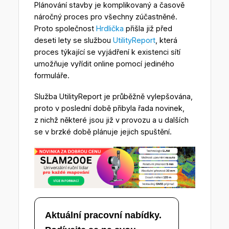
Plánování stavby je komplikovaný a časově
náročný proces pro všechny zúčastněné.
Proto společnost
Hrdlička
přišla již před
deseti lety se službou
UtilityReport
, která
proces týkající se vyjádření k existenci sítí
umožňuje vyřídit online pomocí jediného
formuláře.
Služba UtilityReport je průběžně vylepšována,
proto v poslední době přibyla řada novinek,
z nichž některé jsou již v provozu a u dalších
se v brzké době plánuje jejich spuštění.
Aktuální pracovní nabídky.