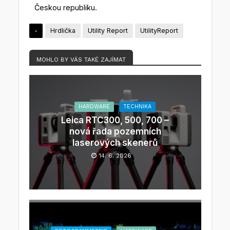
Českou republiku.
-
Hrdlička
Utility Report
UtilityReport
MOHLO BY VÁS TAKÉ ZAJÍMAT
HARDWARE
TECHNIKA
Leica RTC300, 500, 700 –
nová řada pozemních
laserových skenerů
14. 6. 2026