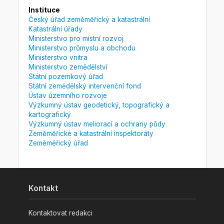
Instituce
Český úřad zeměměřický a katastrální
Katastrální úřady
Ministerstvo pro místní rozvoj
Ministerstvo průmyslu a obchodu
Ministerstvo vnitra
Ministerstvo zemědělství
Státní pozemkový úřad
Státní zemědělský intervenční fond
Ústav územního rozvoje
Výzkumný ústav geodetický, topografický a
kartografický
Výzkumný ústav meliorací a ochrany půdy
Zeměměřické a katastrální inspektoráty
Zeměměřický úřad
Kontakt
Kontaktovat redakci