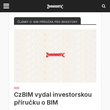
ČLÁNKY O: BIM PŘÍRUČKA PRO INVESTORY
BIM
CzBIM vydal investorskou
příručku o BIM