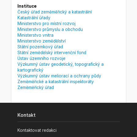
Instituce
Český úřad zeměměřický a katastrální
Katastrální úřady
Ministerstvo pro místní rozvoj
Ministerstvo průmyslu a obchodu
Ministerstvo vnitra
Ministerstvo zemědělství
Státní pozemkový úřad
Státní zemědělský intervenční fond
Ústav územního rozvoje
Výzkumný ústav geodetický, topografický a
kartografický
Výzkumný ústav meliorací a ochrany půdy
Zeměměřické a katastrální inspektoráty
Zeměměřický úřad
Kontakt
Kontaktovat redakci