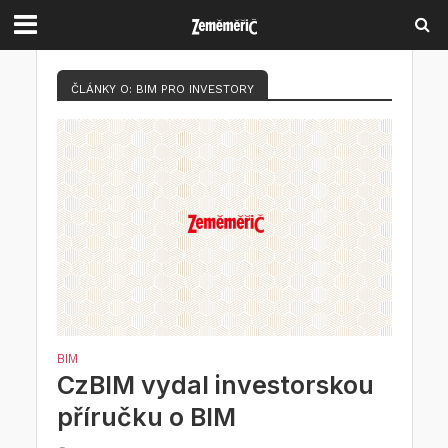
ČLÁNKY O: BIM PRO INVESTORY
BIM
CzBIM vydal investorskou
příručku o BIM