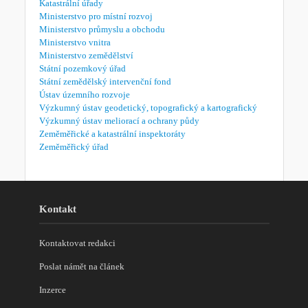
Katastrální úřady
Ministerstvo pro místní rozvoj
Ministerstvo průmyslu a obchodu
Ministerstvo vnitra
Ministerstvo zemědělství
Státní pozemkový úřad
Státní zemědělský intervenční fond
Ústav územního rozvoje
Výzkumný ústav geodetický, topografický a kartografický
Výzkumný ústav meliorací a ochrany půdy
Zeměměřické a katastrální inspektoráty
Zeměměřický úřad
Kontakt
Kontaktovat redakci
Poslat námět na článek
Inzerce