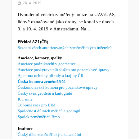
26. 4. 2019
Dvoudenní veletrh zaměřený pouze na UAV/UAS,
lidově označované jako drony, se konal ve dnech
9. a 10. 4. 2019 v Amsterdamu. Na...
Přehled AZI (ČR)
Seznam všech autorizovaných zeměměřických inženýrů
Asociace, komory, spolky
Asociace podnikatelů v geomatice
Asociace poskytovatelů služeb pro pozemkové úpravy
Agentura ochrany přírody a krajiny ČR
Česká komora zeměměřičů
Českomoravská komora pro pozemkové úpravy
Český svaz geodetů a kartografů
ICT unie
Odborná rada pro BIM
Společnost důlních měřičů a geologů
Spolek zeměměřičů Brno
Instituce
Český úřad zeměměřický a katastrální