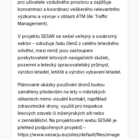
pro uživatele vzdušného prostoru a zajišťuje
koncentraci a koordinaci veškerého relevantního
výzkumu a vývoje v oblasti ATM (Air Traffic
Management).
V projektu SESAR se sešel veřejný a soukromý
sektor – sdružuje řadu členů z celého leteckého
odvětví, mezi nimiž jsou zastoupeni
poskytovatelé letových navigačních služeb,
pozemní a letecký zpracovatelský průmysl,
výrobci letadel, letiště a výrobci vybavení letadel.
Plánované ukázky používání dronů budou
zaměřeny především na lety v městských
oblastech mimo vizuální kontakt, například
zdravotnické drony, využití pro inspekce
liniových staveb či inženýrských sítí nebo
v zemědělství. Na projektovém webu SESAR je
přehled podpořených projektů –
https://www.sesarju.eu/sites/default/files/image