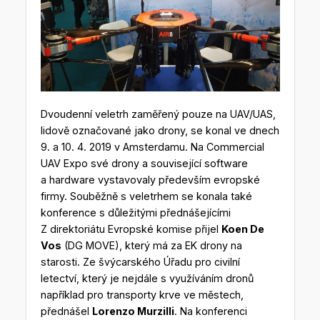
Dvoudenní veletrh zaměřený pouze na UAV/UAS,
lidově označované jako drony, se konal ve dnech
9. a 10. 4. 2019 v Amsterdamu. Na Commercial
UAV Expo své drony a související software
a hardware vystavovaly především evropské
firmy. Souběžně s veletrhem se konala také
konference s důležitými přednášejícími
Z direktoriátu Evropské komise přijel
Koen De
Vos
(DG MOVE), který má za EK drony na
starosti. Ze švýcarského Úřadu pro civilní
letectví, který je nejdále s využíváním dronů
například pro transporty krve ve městech,
přednášel
Lorenzo Murzilli
. Na konferenci