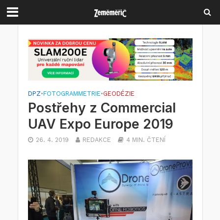
DPZ
•
FOTOGRAMMETRIE
•
GEODÉZIE
Postřehy z Commercial
UAV Expo Europe 2019
26. 4. 2019
REDAKCE
4 MIN. ČTENÍ