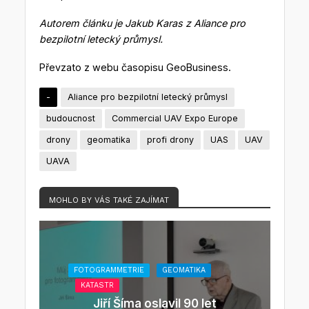
Autorem článku je Jakub Karas z Aliance pro
bezpilotní letecký průmysl.
Převzato z webu časopisu GeoBusiness.
-
Aliance pro bezpilotní letecký průmysl
budoucnost
Commercial UAV Expo Europe
drony
geomatika
profi drony
UAS
UAV
UAVA
MOHLO BY VÁS TAKÉ ZAJÍMAT
FOTOGRAMMETRIE
GEOMATIKA
KATASTR
Jiří Šíma oslavil 90 let