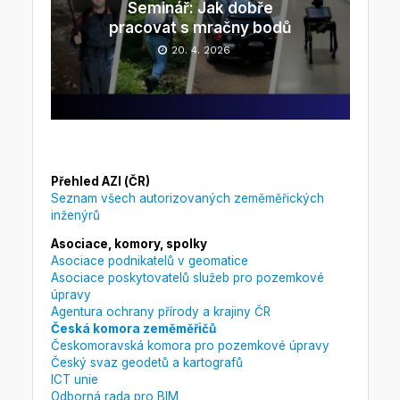
Seminář: Jak dobře
pracovat s mračny bodů
20. 4. 2026
Přehled AZI (ČR)
Seznam všech autorizovaných zeměměřických
inženýrů
Asociace, komory, spolky
Asociace podnikatelů v geomatice
Asociace poskytovatelů služeb pro pozemkové
úpravy
Agentura ochrany přírody a krajiny ČR
Česká komora zeměměřičů
Českomoravská komora pro pozemkové úpravy
Český svaz geodetů a kartografů
ICT unie
Odborná rada pro BIM