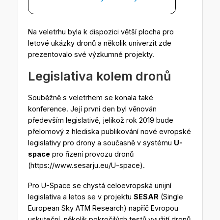
Na veletrhu byla k dispozici větší plocha pro
letové ukázky dronů a několik univerzit zde
prezentovalo své výzkumné projekty.
Legislativa kolem dronů
Souběžně s veletrhem se konala také
konference. Její první den byl věnován
především legislativě, jelikož rok 2019 bude
přelomový z hlediska publikování nové evropské
legislativy pro drony a současně v systému
U-
space
pro řízení provozu dronů
(https://www.sesarju.eu/U-space).
Pro U-Space se chystá celoevropská unijní
legislativa a letos se v projektu
SESAR
(Single
European Sky ATM Research) napříč Evropou
uskuteční několik pokročilých testů využití dronů.