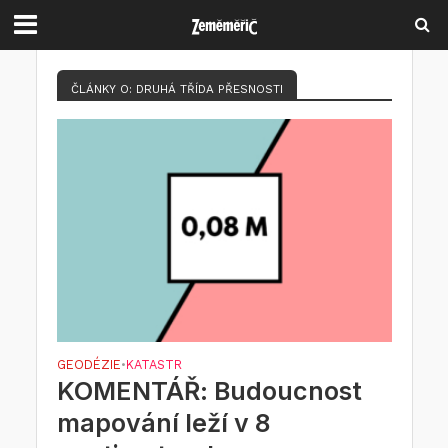
ČLÁNKY O: DRUHÁ TŘÍDA PŘESNOSTI
GEODÉZIE
KATASTR
•
KOMENTÁŘ: Budoucnost
mapování leží v 8