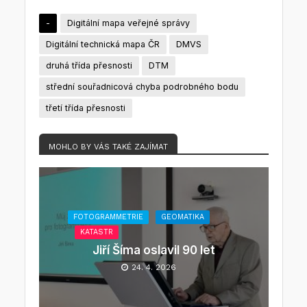
-
Digitální mapa veřejné správy
Digitální technická mapa ČR
DMVS
druhá třída přesnosti
DTM
střední souřadnicová chyba podrobného bodu
třetí třída přesnosti
MOHLO BY VÁS TAKÉ ZAJÍMAT
FOTOGRAMMETRIE
GEOMATIKA
KATASTR
Jiří Šíma oslavil 90 let
24. 4. 2026