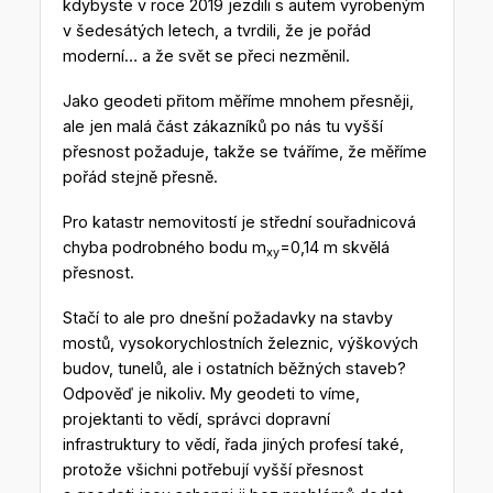
kdybyste v roce 2019 jezdili s autem vyrobeným
v šedesátých letech, a tvrdili, že je pořád
moderní… a že svět se přeci nezměnil.
Jako geodeti přitom měříme mnohem přesněji,
ale jen malá část zákazníků po nás tu vyšší
přesnost požaduje, takže se tváříme, že měříme
pořád stejně přesně.
Pro katastr nemovitostí je střední souřadnicová
chyba podrobného bodu m
=0,14 m skvělá
xy
přesnost.
Stačí to ale pro dnešní požadavky na stavby
mostů, vysokorychlostních železnic, výškových
budov, tunelů, ale i ostatních běžných staveb?
Odpověď je nikoliv. My geodeti to víme,
projektanti to vědí, správci dopravní
infrastruktury to vědí, řada jiných profesí také,
protože všichni potřebují vyšší přesnost