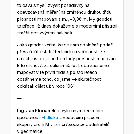
to dává smysl, zvýšit požadavky na
odevzdávaná měření na zmíněnou druhou třídu
přesnosti mapování s m
=0,08 m. My geodeti
xy
to přece již dnes dokážeme s moderními přístroji
změřit bez zvýšení nákladů.
Jako geodet věřím, že se nám společně podaří
přesvědčit ostatní technickou veřejnost, že
nastal čas přejít od třetí třídy přesnosti mapování
k té druhé. A za dalších 50 let třeba začneme
mapovat v té první třídě a po sto letech
dosáhneme toho, co jsme ve skutečnosti
dokázali dělat už v roce 1981.
—
Ing. Jan Floriánek
je výkonným ředitelem
společnosti
Hrdlička
a vedoucím pracovní
skupiny pro BIM v rámci Asociace podnikatelů
v geomatice.