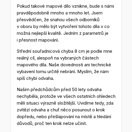
Pokud takové mapové dílo vznikne, bude s námi
pravděpodobně mnoho a mnoho let. Jsem
přesvědčen, že snahou všech odborníků
v oboru by mělo být vytvoření tohoto díla v co
možná nejlepší kvalitě. Jedním z parametrů je
i přesnost mapování.
Střední souřadnicová chyba 8 cm je podle mne
reálný cíl, alespoň na vybraných částech
mapového díla. Naše dovednosti ani technické
vybavení tomu určitě nebrání. Myslím, že nám
spíš chybí odvaha.
Našim předchůdcům před 50 lety odvaha
nechyběla, protože ve všech ostatních ohledech
měli situaci výrazně složitější. Uvidíme tedy, zda
zvítězí odvaha a chuť něco posunout o krok
dopředu, nebo přešlapování na místě a hledání
důvodů, proč ten krok nelze učinit.