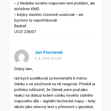
– z hlediska nového mapování není problém, ale
dořešme KMD
– kdyby vlastníci rozumně uvažovali – ani
bychom to nepotřebovali
Bednář
UOZI 236/07
Jan Floriánek
9. 8. 2019 (23:26)
Dobrý den,
rád bych poděkoval za komentáře k mému
článku a ve stručnosti na ně reagoval. Předně je
potřeba zdůraznit, že článek jsem psal jako
reakci na diskuzi kolem vzniku nového státního
mapového díla – digitální technické mapy – tedy
nikoliv jako obecný text o přesnosti v geodézii.