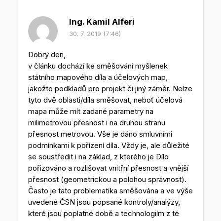
Ing. Kamil Alferi
30. 7. 2019 (7:46)
Dobrý den,
v článku dochází ke směšování myšlenek
státního mapového díla a účelových map,
jakožto podkladů pro projekt či jiný záměr. Nelze
tyto dvě oblasti/díla směšovat, neboť účelová
mapa může mít zadané parametry na
milimetrovou přesnost i na druhou stranu
přesnost metrovou. Vše je dáno smluvními
podmínkami k pořízení díla. Vždy je, ale důležité
se soustředit i na základ, z kterého je Dílo
pořizováno a rozlišovat vnitřní přesnost a vnější
přesnost (geometrickou a polohou správnost).
Často je tato problematika směšována a ve výše
uvedené ČSN jsou popsané kontroly/analýzy,
které jsou poplatné době a technologiím z té