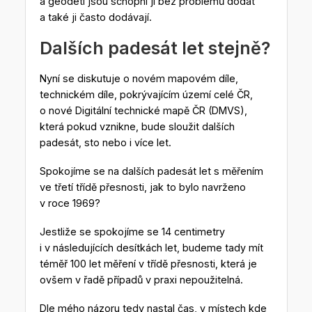
a geodeti jsou schopni ji bez problémů dodat
a také ji často dodávají.
Dalších padesát let stejně?
Nyní se diskutuje o novém mapovém díle,
technickém díle, pokrývajícím území celé ČR,
o nové Digitální technické mapě ČR (DMVS),
která pokud vznikne, bude sloužit dalších
padesát, sto nebo i více let.
Spokojíme se na dalších padesát let s měřením
ve třetí třídě přesnosti, jak to bylo navrženo
v roce 1969?
Jestliže se spokojíme se 14 centimetry
i v následujících desítkách let, budeme tady mít
téměř 100 let měření v třídě přesnosti, která je
ovšem v řadě případů v praxi nepoužitelná.
Dle mého názoru tedy nastal čas, v místech kde