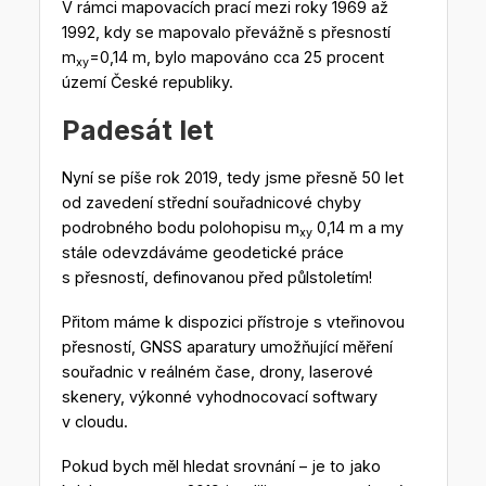
V rámci mapovacích prací mezi roky 1969 až
1992, kdy se mapovalo převážně s přesností
m
=0,14 m, bylo mapováno cca 25 procent
xy
území České republiky.
Padesát let
Nyní se píše rok 2019, tedy jsme přesně 50 let
od zavedení střední souřadnicové chyby
podrobného bodu polohopisu m
0,14 m a my
xy
stále odevzdáváme geodetické práce
s přesností, definovanou před půlstoletím!
Přitom máme k dispozici přístroje s vteřinovou
přesností, GNSS aparatury umožňující měření
souřadnic v reálném čase, drony, laserové
skenery, výkonné vyhodnocovací softwary
v cloudu.
Pokud bych měl hledat srovnání – je to jako