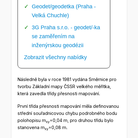
Geodet/geodetka (Praha -
Velká Chuchle)
3G Praha s.r.o. - geodet/-ka
se zaměřením na
inženýrskou geodézii
Zobrazit všechny nabídky
Následně byla v roce 1981 vydána Směrnice pro
tvorbu Základní mapy ČSSR velkého měřítka,
která zavedla třídy přesnosti mapování.
První třída přesnosti mapování měla definovanou
střední souřadnicovou chybu podrobného bodu
polohopisu m
=0,04 m, pro druhou třídu bylo
xy
stanovena m
=0,08 m.
xy