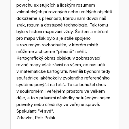
povrchu existujících a lidským rozumem
vnímatelných přirozených nebo umělých objektů
dokážeme s přesností, kterou nám dovolí náš
zrak, rozum a dostupné technologie. Tak tomu
bylo v historii mapování vždy. Šetření a měření
pro mapu však bylo a je stále spojeno
s rozumným rozhodnutím, v kterém místě
můžeme a chceme “přesně” měřit.
Kartografický obraz objektu v zobrazovací
rovině mapy však závisí na všem, co nás učili
v matematické kartografii. Neměli bychom tedy
souřadnice jakéhokoliv zvoleného referenčního
systému povýšit na fetiš. To se bohužel dnes
v soukromém i veřejném prostoru ve velkém
děje, a to s právními následky netušenými nejen
právníky nebo úředníky ve veřejné správě.
Spekulanti “ví své”.
Zdravím, Petr Polák