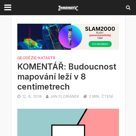
GEODÉZIE
•
KATASTR
KOMENTÁŘ: Budoucnost
mapování leží v 8
centimetrech
12. 6. 2019
JAN FLORIÁNEK
3 MIN. ČTENÍ