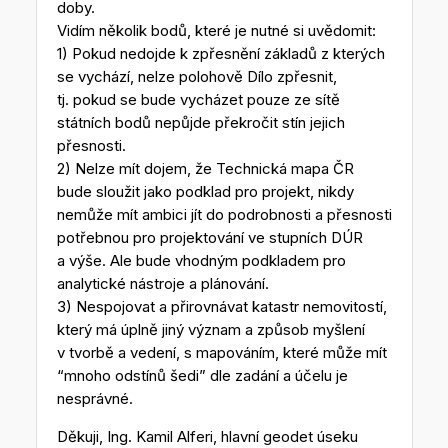
doby.
Vidím několik bodů, které je nutné si uvědomit:
1) Pokud nedojde k zpřesnění základů z kterých
se vychází, nelze polohově Dílo zpřesnit,
tj. pokud se bude vycházet pouze ze sítě
státních bodů nepůjde překročit stín jejich
přesnosti.
2) Nelze mít dojem, že Technická mapa ČR
bude sloužit jako podklad pro projekt, nikdy
nemůže mít ambici jít do podrobnosti a přesnosti
potřebnou pro projektování ve stupních DÚR
a výše. Ale bude vhodným podkladem pro
analytické nástroje a plánování.
3) Nespojovat a přirovnávat katastr nemovitostí,
který má úplně jiný význam a způsob myšlení
v tvorbě a vedení, s mapováním, které může mít
“mnoho odstínů šedi” dle zadání a účelu je
nesprávné.
Děkuji, Ing. Kamil Alferi, hlavní geodet úseku