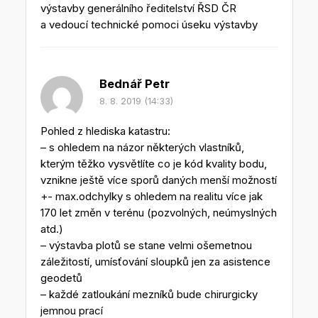
výstavby generálního ředitelství ŘSD ČR
a vedoucí technické pomoci úseku výstavby
Bednář Petr
8. 8. 2019 (14:33)
Pohled z hlediska katastru:
– s ohledem na názor některých vlastníků,
kterým těžko vysvětlíte co je kód kvality bodu,
vznikne ještě více sporů daných menší možností
+- max.odchylky s ohledem na realitu více jak
170 let změn v terénu (pozvolných, neúmyslných
atd.)
– výstavba plotů se stane velmi ošemetnou
záležitostí, umísťování sloupků jen za asistence
geodetů
– každé zatloukání mezníků bude chirurgicky
jemnou prací