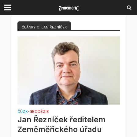
ČLÁNKY O: JAN ŘEZNÍČEK
ČÚZK
GEODÉZIE
•
Jan Řezníček ředitelem
Zeměměřického úřadu