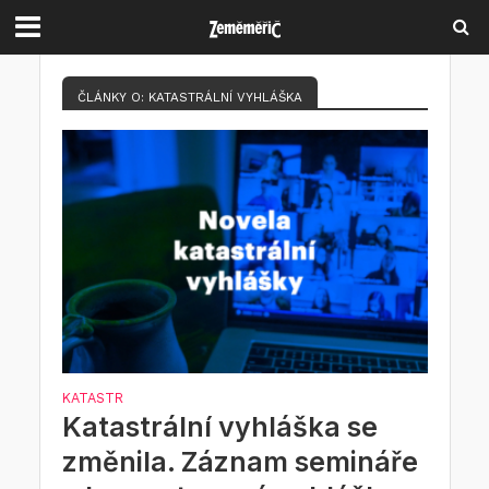
ČLÁNKY O: KATASTRÁLNÍ VYHLÁŠKA
KATASTR
Katastrální vyhláška se
změnila. Záznam semináře