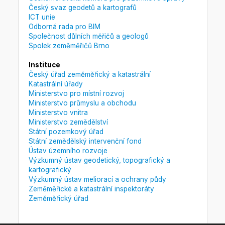
Český svaz geodetů a kartografů
ICT unie
Odborná rada pro BIM
Společnost důlních měřičů a geologů
Spolek zeměměřičů Brno
Instituce
Český úřad zeměměřický a katastrální
Katastrální úřady
Ministerstvo pro místní rozvoj
Ministerstvo průmyslu a obchodu
Ministerstvo vnitra
Ministerstvo zemědělství
Státní pozemkový úřad
Státní zemědělský intervenční fond
Ústav územního rozvoje
Výzkumný ústav geodetický, topografický a
kartografický
Výzkumný ústav meliorací a ochrany půdy
Zeměměřické a katastrální inspektoráty
Zeměměřický úřad