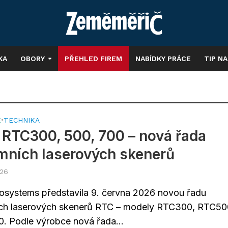
KA
OBORY
PŘEHLED FIREM
NABÍDKY PRÁCE
TIP N
E
•
TECHNIKA
 RTC300, 500, 700 – nová řada
ních laserových skenerů
026
osystems představila 9. června 2026 novou řadu
ch laserových skenerů RTC – modely RTC300, RTC50
. Podle výrobce nová řada...