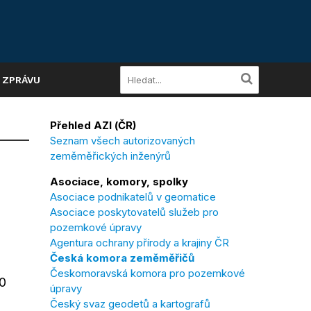
A ZPRÁVU
Přehled AZI (ČR)
Seznam všech autorizovaných
zeměměřických inženýrů
Asociace, komory, spolky
Asociace podnikatelů v geomatice
Asociace poskytovatelů služeb pro
pozemkové úpravy
Agentura ochrany přírody a krajiny ČR
Česká komora zeměměřičů
Českomoravská komora pro pozemkové
0
úpravy
Český svaz geodetů a kartografů