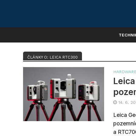
TECHNI
ČLÁNKY O: LEICA RTC300
HARDWAR
Leica
pozem
14. 6. 2
Leica Ge
pozemní
a RTC700