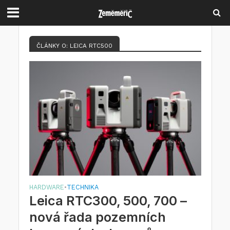
ČLÁNKY O: LEICA RTC500
HARDWARE
TECHNIKA
•
Leica RTC300, 500, 700 –
nová řada pozemních