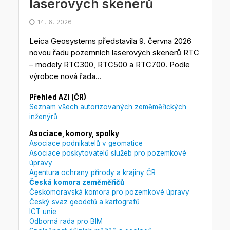
laserových skenerů
14. 6. 2026
Leica Geosystems představila 9. června 2026
novou řadu pozemních laserových skenerů RTC
– modely RTC300, RTC500 a RTC700. Podle
výrobce nová řada...
Přehled AZI (ČR)
Seznam všech autorizovaných zeměměřických
inženýrů
Asociace, komory, spolky
Asociace podnikatelů v geomatice
Asociace poskytovatelů služeb pro pozemkové
úpravy
Agentura ochrany přírody a krajiny ČR
Česká komora zeměměřičů
Českomoravská komora pro pozemkové úpravy
Český svaz geodetů a kartografů
ICT unie
Odborná rada pro BIM