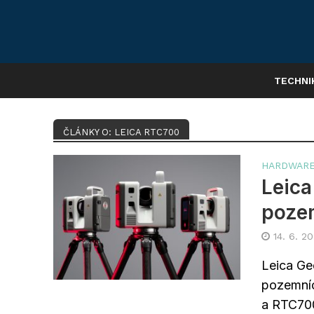
TECHNI
ČLÁNKY O: LEICA RTC700
HARDWAR
Leica
pozem
14. 6. 2
Leica Ge
pozemní
a RTC700