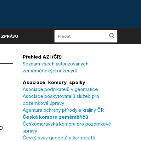
A ZPRÁVU
Přehled AZI (ČR)
Seznam všech autorizovaných
zeměměřických inženýrů
Asociace, komory, spolky
Asociace podnikatelů v geomatice
Asociace poskytovatelů služeb pro
pozemkové úpravy
Agentura ochrany přírody a krajiny ČR
Česká komora zeměměřičů
Českomoravská komora pro pozemkové
0
úpravy
Český svaz geodetů a kartografů