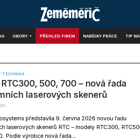
KA
OBORY
PŘEHLED FIREM
NABÍDKY PRÁCE
TIP N
E
•
TECHNIKA
 RTC300, 500, 700 – nová řada
ních laserových skenerů
026
osystems představila 9. června 2026 novou řadu
ch laserových skenerů RTC – modely RTC300, RTC50
. Podle výrobce nová řada...