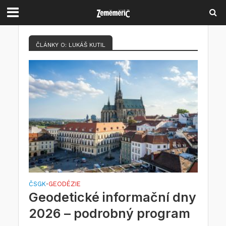
ČLÁNKY O: LUKÁŠ KUTIL
ČSGK
GEODÉZIE
•
Geodetické informační dny
2026 – podrobný program