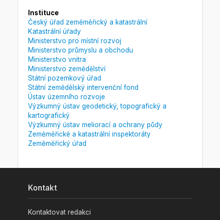
Instituce
Český úřad zeměměřický a katastrální
Katastrální úřady
Ministerstvo pro místní rozvoj
Ministerstvo průmyslu a obchodu
Ministerstvo vnitra
Ministerstvo zemědělství
Státní pozemkový úřad
Státní zemědělský intervenční fond
Ústav územního rozvoje
Výzkumný ústav geodetický, topografický a
kartografický
Výzkumný ústav meliorací a ochrany půdy
Zeměměřické a katastrální inspektoráty
Zeměměřický úřad
Kontakt
Kontaktovat redakci