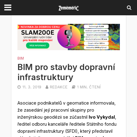
BIM
BIM pro stavby dopravní
infrastruktury
11. 3. 2019
REDAKCE
1 MIN. ČTENÍ
Asociace podnikatelů v geomatice informovala,
že zasedání její pracovní skupiny pro
inženýrskou geodézii se zúčastnil
Ivo Vykydal
,
ředitel odboru kanceláře ředitele Státního fondu
dopravní infrastruktury (SFDI), který představil