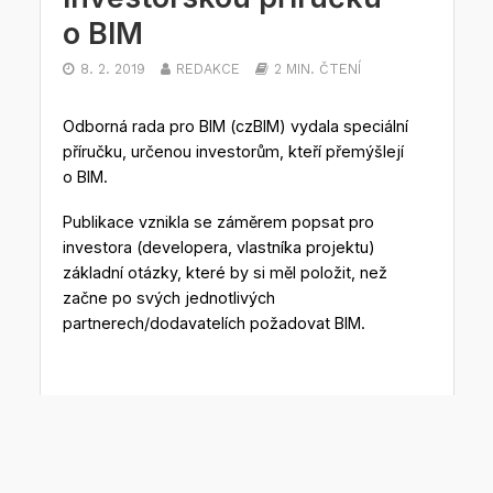
o BIM
8. 2. 2019
REDAKCE
2 MIN. ČTENÍ
Odborná rada pro BIM (czBIM) vydala speciální
příručku, určenou investorům, kteří přemýšlejí
o BIM.
Publikace vznikla se záměrem popsat pro
investora (developera, vlastníka projektu)
základní otázky, které by si měl položit, než
začne po svých jednotlivých
partnerech/dodavatelích požadovat BIM.