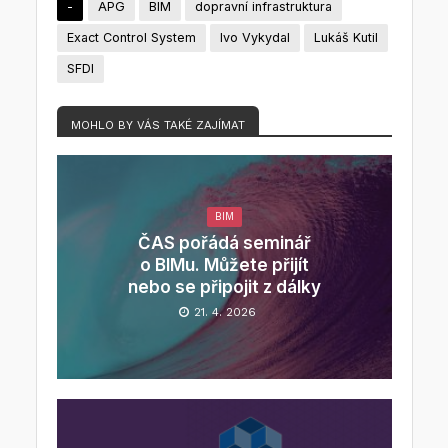
-
APG
BIM
dopravní infrastruktura
Exact Control System
Ivo Vykydal
Lukáš Kutil
SFDI
MOHLO BY VÁS TAKÉ ZAJÍMAT
BIM
ČAS pořádá seminář
o BIMu. Můžete přijít
nebo se připojit z dálky
21. 4. 2026