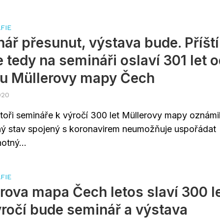
FIE
ář přesunut, výstava bude. Příští
e tedy na semináři oslaví 301 let 
ku Müllerovy mapy Čech
020
toři semináře k výročí 300 let Müllerovy mapy oznámil
ý stav spojený s koronavirem neumožňuje uspořádat
otný...
FIE
rova mapa Čech letos slaví 300 l
ýročí bude seminář a výstava