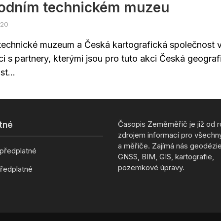
rodním technickém muzeu
020
technické muzeum a Česká kartografická společnost 
i s partnery, kterými jsou pro tuto akci Česká geograf
t...
Časopis Zeměměřič je již od 
tné
zdrojem informací pro všechn
a měřiče. Zajímá nás geodézie,
 předplatné
GNSS, BIM, GIS, kartografie,
pozemkové úpravy.
ředplatné