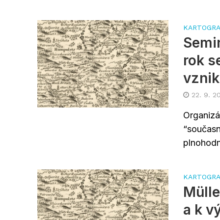
KARTOGRA
Semin
rok s
vzni
22. 9. 2
Organizá
“současn
plnohodn
KARTOGRA
Mülle
a k v