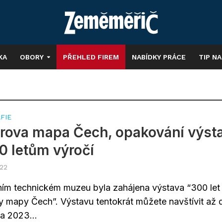
KA
OBORY
PŘEHLED FIREM
NABÍDKY PRÁCE
TIP N
FIE
rova mapa Čech, opakování výst
0 letům výročí
022
ím technickém muzeu byla zahájena výstava “300 let
y mapy Čech”. Výstavu tentokrát můžete navštívit až 
a 2023...