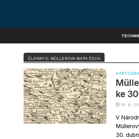
TECHNI
ČLÁNKY O: MÜLLEROVA MAPA ČECH
KARTOGRA
Mülle
ke 30
14. 9. 2
V Národn
Müllerov
30. dubn