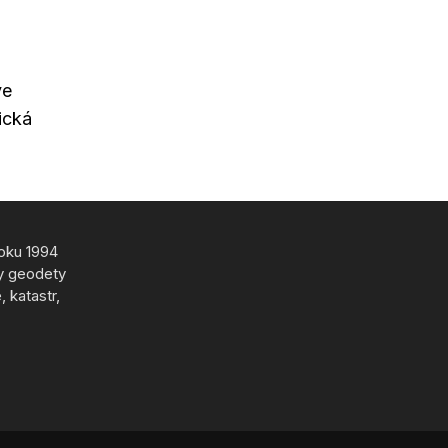
ve
ická
roku 1994
y geodety
 katastr,