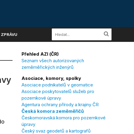
A ZPRÁVU
Přehled AZI (ČR)
Seznam všech autorizovaných
zeměměřických inženýrů
avy
Asociace, komory, spolky
Asociace podnikatelů v geomatice
Asociace poskytovatelů služeb pro
pozemkové úpravy
Agentura ochrany přírody a krajiny ČR
Česká komora zeměměřičů
Českomoravská komora pro pozemkové
do
úpravy
Český svaz geodetů a kartografů