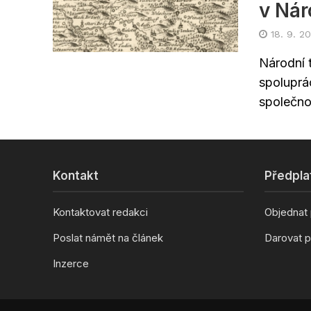
v Ná
18. 9. 2
Národní 
spoluprác
společnos
Kontakt
Předpla
Kontaktovat redakci
Objednat
Poslat námět na článek
Darovat p
Inzerce