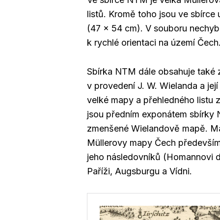
listů. Kromě toho jsou ve sbírce 
(47 x 54 cm). V souboru nechybí 
k rychlé orientaci na území Čech
Sbírka NTM dále obsahuje také
v provedení J. W. Wielanda a její
velké mapy a přehledného listu 
jsou předním exponátem sbírky 
zmenšené Wielandově mapě. Ma
Müllerovy mapy Čech především 
jeho následovníků (Homannovi d
Paříži, Augsburgu a Vídni.