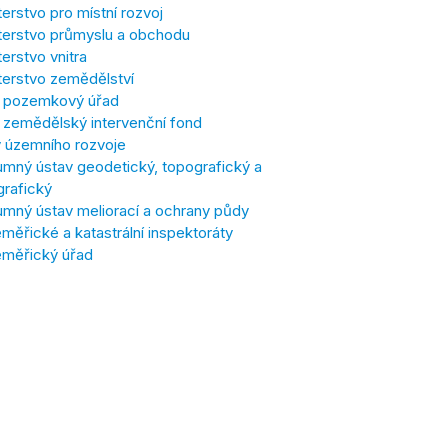
terstvo pro místní rozvoj
terstvo průmyslu a obchodu
terstvo vnitra
terstvo zemědělství
í pozemkový úřad
í zemědělský intervenční fond
 územního rozvoje
mný ústav geodetický, topografický a
grafický
mný ústav meliorací a ochrany půdy
ěřické a katastrální inspektoráty
měřický úřad