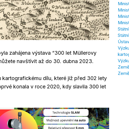
Minis
Minis
Minis
Minis
Státn
Státn
Ústav
Výzku
la zahájena výstava “300 let Müllerovy
karto
Výzku
můžete navštívit až do 30. dubna 2023.
Zeměm
Země
rtografickému dílu, které již před 302 lety
oprvé konala v roce 2020, kdy slavila 300 let