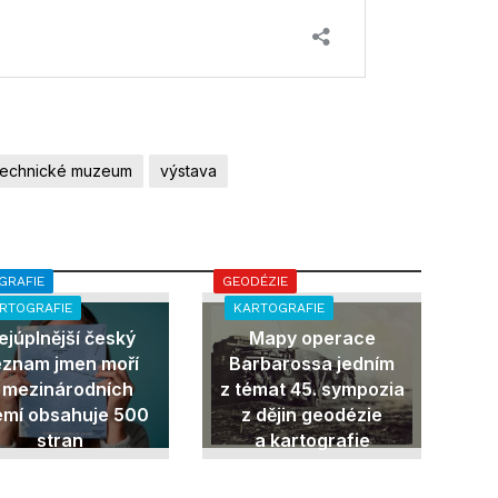
technické muzeum
výstava
GRAFIE
GEODÉZIE
RTOGRAFIE
KARTOGRAFIE
ejúplnější český
Mapy operace
eznam jmen moří
Barbarossa jedním
 mezinárodních
z témat 45. sympozia
emí obsahuje 500
z dějin geodézie
stran
a kartografie
18. 3. 2026
31. 10. 2025