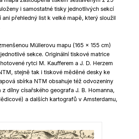
uloženy i samostatné tisky jednotlivých sekcí
ani přehledný list k velké mapě, který sloužil
.
 zmenšenou Müllerovu mapu (165 x 155 cm)
 jednotlivé sekce. Originální tiskové matrice
zhotovené rytci M. Kaufferem a J. D. Herzem
NTM, stejně tak i tiskové měděné desky ke
pová sbírka NTM obsahuje též odvozeniny
z dílny císařského geografa J. B. Homanna,
ědicové) a dalších kartografů v Amsterdamu,