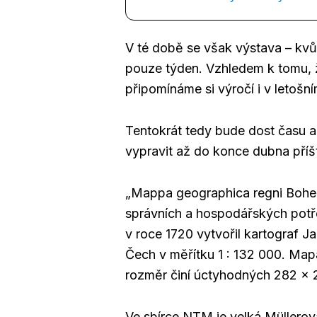
V té době se však výstava – kv
pouze týden. Vzhledem k tomu, ž
připomínáme si výročí i v letošní
Tentokrát tedy bude dost času a
vypravit až do konce dubna příšt
„Mappa geographica regni Bohem
správních a hospodářských potře
v roce 1720 vytvořil kartograf J
Čech v měřítku 1 : 132 000. Mapa
rozměr činí úctyhodných 282 x 
Ve sbírce NTM je velká Müllero