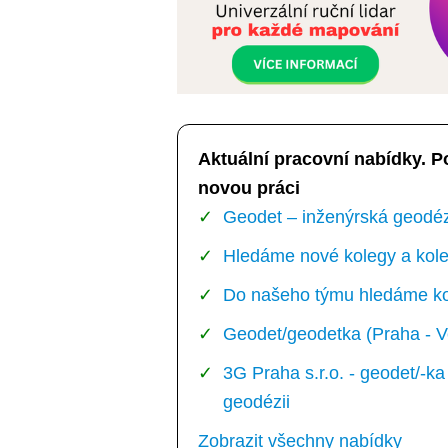
Aktuální pracovní nabídky. P
novou práci
Geodet – inženýrská geodézi
Hledáme nové kolegy a kole
Do našeho týmu hledáme kol
Geodet/geodetka (Praha - V
3G Praha s.r.o. - geodet/-
geodézii
Zobrazit všechny nabídky