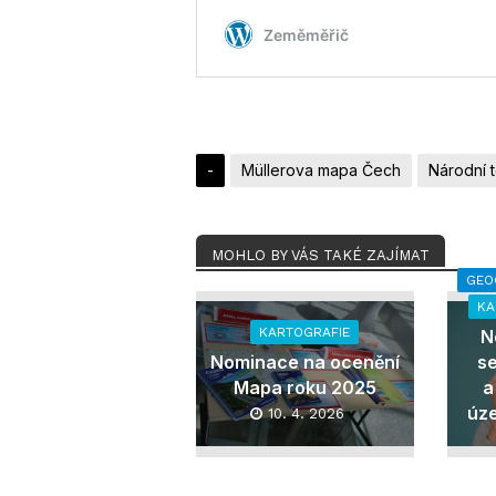
-
Müllerova mapa Čech
Národní 
MOHLO BY VÁS TAKÉ ZAJÍMAT
GEO
KA
KARTOGRAFIE
N
Nominace na ocenění
s
Mapa roku 2025
a
úz
10. 4. 2026