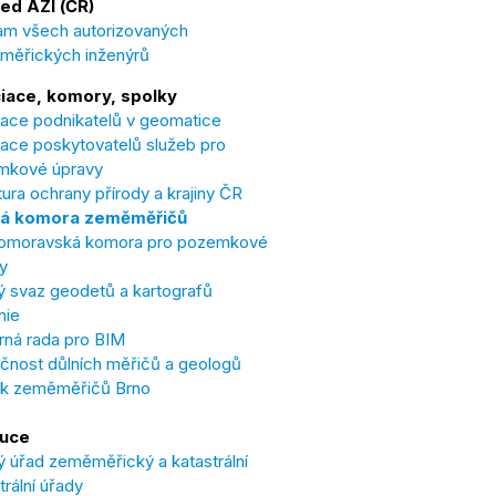
ed AZI (ČR)
m všech autorizovaných
měřických inženýrů
iace, komory, spolky
ace podnikatelů v geomatice
ace poskytovatelů služeb pro
mkové úpravy
ura ochrany přírody a krajiny ČR
á komora zeměměřičů
omoravská komora pro pozemkové
y
 svaz geodetů a kartografů
nie
ná rada pro BIM
čnost důlních měřičů a geologů
ek zeměměřičů Brno
tuce
 úřad zeměměřický a katastrální
trální úřady