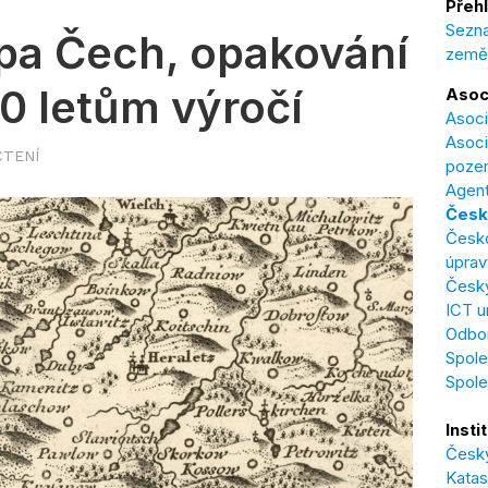
Přehl
Sezna
pa Čech, opakování
země
0 letům výročí
Asoc
Asoci
Asoci
ČTENÍ
poze
Agent
Česk
Česk
úprav
Český
ICT u
Odbor
Spole
Spol
Insti
Český
Katas