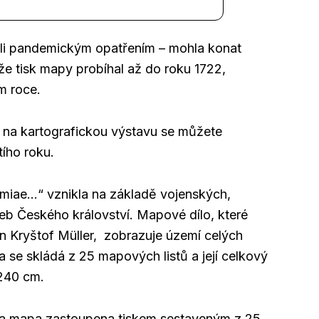
ůli pandemickým opatřením – mohla konat
e tisk mapy probíhal až do roku 1722,
m roce.
 na kartografickou výstavu se můžete
ího roku.
iae…“ vznikla na základě vojenských,
b Českého království. Mapové dílo, které
an Kryštof Müller, zobrazuje území celých
 se skládá z 25 mapových listů a její celkový
240 cm.
va mapa zastoupena tiskem sestaveným z 25