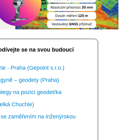
odívejte se na svou budoucí
e - Praha (Gepoint s.r.o.)
gyně – geodety (Praha)
egy na pozici geodet/ka
elká Chuchle)
ka se zaměřením na inženýrskou