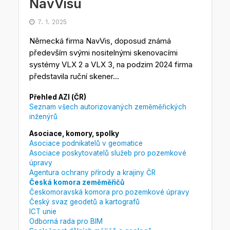
NavVisu
7. 1. 2025
Německá firma NavVis, doposud známá
především svými nositelnými skenovacími
systémy VLX 2 a VLX 3, na podzim 2024 firma
představila ruční skener...
Přehled AZI (ČR)
Seznam všech autorizovaných zeměměřických
inženýrů
Asociace, komory, spolky
Asociace podnikatelů v geomatice
Asociace poskytovatelů služeb pro pozemkové
úpravy
Agentura ochrany přírody a krajiny ČR
Česká komora zeměměřičů
Českomoravská komora pro pozemkové úpravy
Český svaz geodetů a kartografů
ICT unie
Odborná rada pro BIM