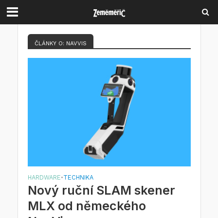
ČLÁNKY O: NAVVIS
HARDWARE
TECHNIKA
•
Nový ruční SLAM skener
MLX od německého