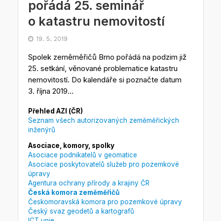
pořádá 25. seminář
o katastru nemovitostí
19. 5. 2019
Spolek zeměměřičů Brno pořádá na podzim již
25. setkání, věnované problematice katastru
nemovitostí. Do kalendáře si poznačte datum
3. října 2019...
Přehled AZI (ČR)
Seznam všech autorizovaných zeměměřických
inženýrů
Asociace, komory, spolky
Asociace podnikatelů v geomatice
Asociace poskytovatelů služeb pro pozemkové
úpravy
Agentura ochrany přírody a krajiny ČR
Česká komora zeměměřičů
Českomoravská komora pro pozemkové úpravy
Český svaz geodetů a kartografů
ICT unie