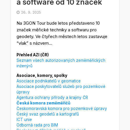
a software od 10 značek
26. 9. 2025
Na 3GON Tour bude letos představeno 10
značek měřické techniky a softwaru pro
geodety. Ve čtyřech městech letos zastavuje
“vlak” s názvem...
Přehled AZI (ČR)
Seznam všech autorizovaných zeměměřických
inženýrů
Asociace, komory, spolky
Asociace podnikatelů v geomatice
Asociace poskytovatelů služeb pro pozemkové
úpravy
Agentura ochrany přírody a krajiny ČR
Česká komora zeměměřičů
Českomoravská komora pro pozemkové úpravy
Český svaz geodetů a kartografů
ICT unie
Odborná rada pro BIM