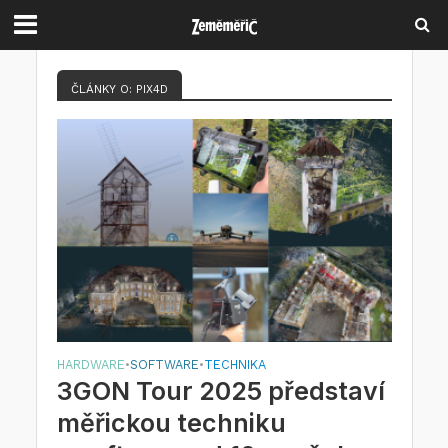
ČLÁNKY O: PIX4D
HARDWARE
SOFTWARE
TECHNIKA
•
•
3GON Tour 2025 představí
měřickou techniku