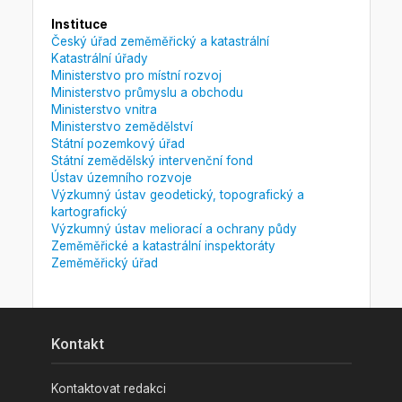
Instituce
Český úřad zeměměřický a katastrální
Katastrální úřady
Ministerstvo pro místní rozvoj
Ministerstvo průmyslu a obchodu
Ministerstvo vnitra
Ministerstvo zemědělství
Státní pozemkový úřad
Státní zemědělský intervenční fond
Ústav územního rozvoje
Výzkumný ústav geodetický, topografický a
kartografický
Výzkumný ústav meliorací a ochrany půdy
Zeměměřické a katastrální inspektoráty
Zeměměřický úřad
Kontakt
Kontaktovat redakci