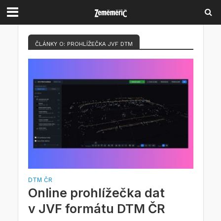
ČLÁNKY O: PROHLÍŽEČKA JVF DTM
DTM ČR
Online prohlížečka dat
v JVF formátu DTM ČR