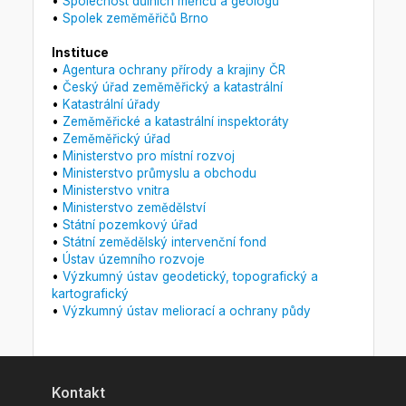
•
Společnost důlních měřičů a geologů
•
Spolek zeměměřičů Brno
Instituce
•
Agentura ochrany přírody a krajiny ČR
•
Český úřad zeměměřický a katastrální
•
Katastrální úřady
•
Zeměměřické a katastrální inspektoráty
•
Zeměměřický úřad
•
Ministerstvo pro místní rozvoj
•
Ministerstvo průmyslu a obchodu
•
Ministerstvo vnitra
•
Ministerstvo zemědělství
•
Státní pozemkový úřad
•
Státní zemědělský intervenční fond
•
Ústav územního rozvoje
•
Výzkumný ústav geodetický, topografický a
kartografický
•
Výzkumný ústav meliorací a ochrany půdy
Kontakt