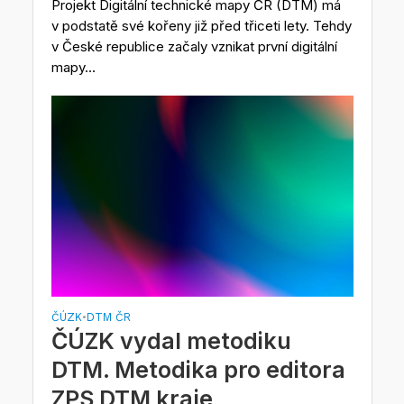
Projekt Digitální technické mapy ČR (DTM) má
v podstatě své kořeny již před třiceti lety. Tehdy
v České republice začaly vznikat první digitální
mapy...
ČÚZK
DTM ČR
•
ČÚZK vydal metodiku
DTM. Metodika pro editora
ZPS DTM kraje