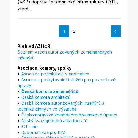
(VSP) dopravní a technické infrastruktury (DTI),
které...
1
2
Přehled AZI (ČR)
Seznam všech autorizovaných zeměměřických
inženýrů
Asociace, komory, spolky
•
Asociace podnikatelů v geomatice
•
Asociace poskytovatelů služeb pro pozemkové
úpravy
•
Česká komora zeměměřičů
•
Česká komora architektů
•
Česká komora autorizovaných inženýrů a
techniků činných ve výstavbě
•
Českomoravská komora pro pozemkové úpravy
•
Český svaz geodetů a kartografů
•
ICT unie
•
Odborná rada pro BIM