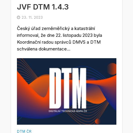
JVF DTM 1.4.3
23. 11. 2023
Český úřad zeměměřický a katastrální
informoval, že dne 22. listopadu 2023 byla
Koordinační radou správců DMVS a DTM
schválena dokumentace...
DTM ČR