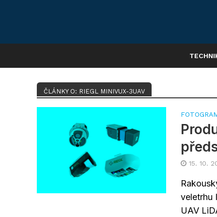
TECHNI
ČLÁNKY O: RIEGL MINIVUX-3UAV
FOTOGRA
Produ
předs
15. 10. 
Rakouský
veletrhu
UAV LiDA