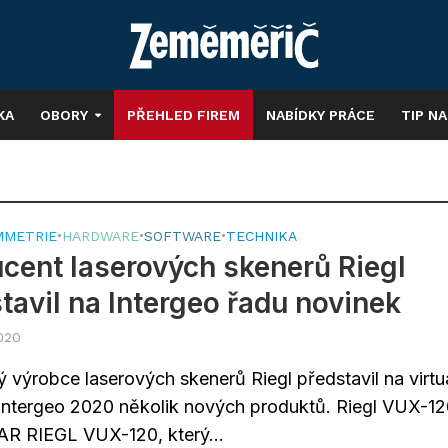
KA
OBORY
PŘEHLED FIREM
NABÍDKY PRÁCE
TIP N
MMETRIE
•
HARDWARE
•
SOFTWARE
•
TECHNIKA
cent laserových skenerů Riegl
tavil na Intergeo řadu novinek
2020
 výrobce laserových skenerů Riegl představil na virtu
 Intergeo 2020 několik nových produktů. Riegl VUX-1
R RIEGL VUX-120, který...