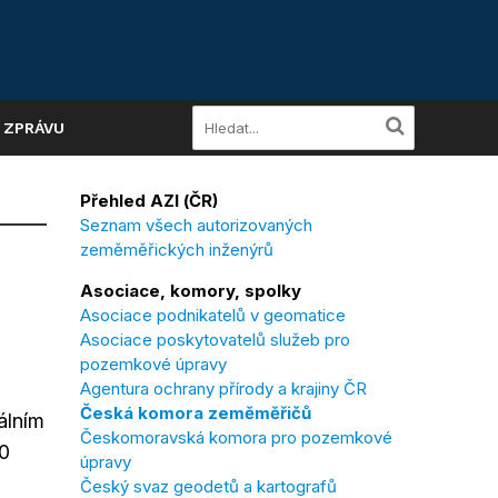
A ZPRÁVU
Přehled AZI (ČR)
Seznam všech autorizovaných
zeměměřických inženýrů
Asociace, komory, spolky
Asociace podnikatelů v geomatice
Asociace poskytovatelů služeb pro
pozemkové úpravy
Agentura ochrany přírody a krajiny ČR
Česká komora zeměměřičů
álním
Českomoravská komora pro pozemkové
20
úpravy
Český svaz geodetů a kartografů