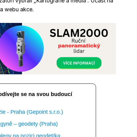
átoři vybrali „Kartografie a média“. Účast na
 na webu akce.
odívejte se na svou budoucí
e - Praha (Gepoint s.r.o.)
gyně – geodety (Praha)
egy na pozici geodet/ka