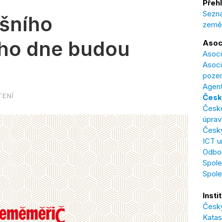
Přehl
Sezna
šního
země
ého dne budou
Asoc
Asoci
Asoci
poze
Agent
TENÍ
Česk
Česk
úprav
Český
ICT u
Odbor
Spole
Spol
Insti
Český
Katas