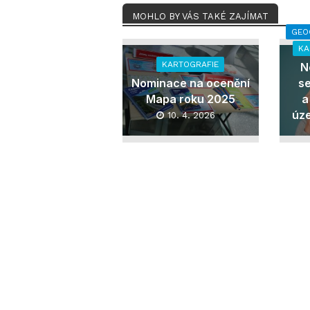
MOHLO BY VÁS TAKÉ ZAJÍMAT
GEO
KA
KARTOGRAFIE
N
Nominace na ocenění
s
Mapa roku 2025
a
úz
10. 4. 2026