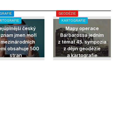
GRAFIE
GEODÉZIE
RTOGRAFIE
KARTOGRAFIE
ejúplnější český
Mapy operace
eznam jmen moří
Barbarossa jedním
 mezinárodních
z témat 45. sympozia
emí obsahuje 500
z dějin geodézie
stran
a kartografie
18. 3. 2026
31. 10. 2025