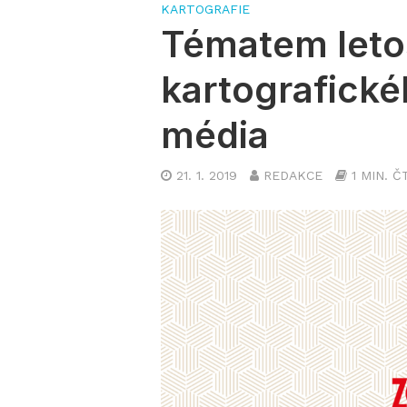
KARTOGRAFIE
Tématem leto
kartografick
média
21. 1. 2019
REDAKCE
1 MIN. Č