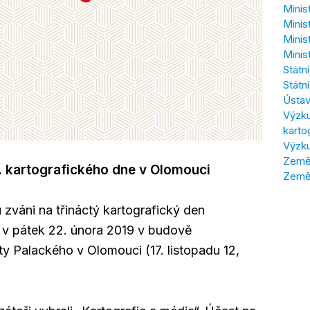
Minis
Minis
Minis
Minis
Státn
Státn
Ústav
Výzku
karto
Výzku
Zeměm
. kartografického dne v Olomouci
Země
u zváni na třináctý kartografický den
 v pátek 22. února 2019 v budově
y Palackého v Olomouci (17. listopadu 12,