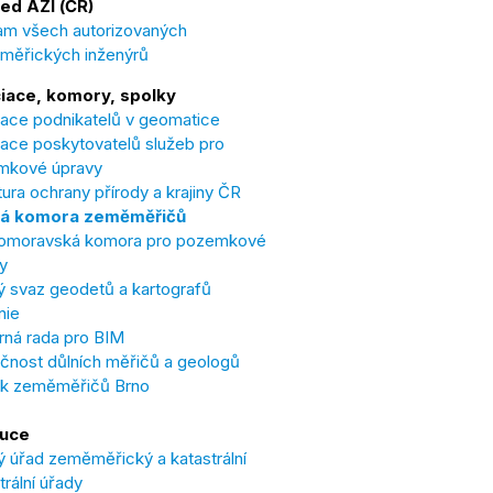
ed AZI (ČR)
m všech autorizovaných
měřických inženýrů
iace, komory, spolky
ace podnikatelů v geomatice
ace poskytovatelů služeb pro
mkové úpravy
ura ochrany přírody a krajiny ČR
á komora zeměměřičů
omoravská komora pro pozemkové
y
 svaz geodetů a kartografů
nie
ná rada pro BIM
čnost důlních měřičů a geologů
ek zeměměřičů Brno
tuce
 úřad zeměměřický a katastrální
trální úřady