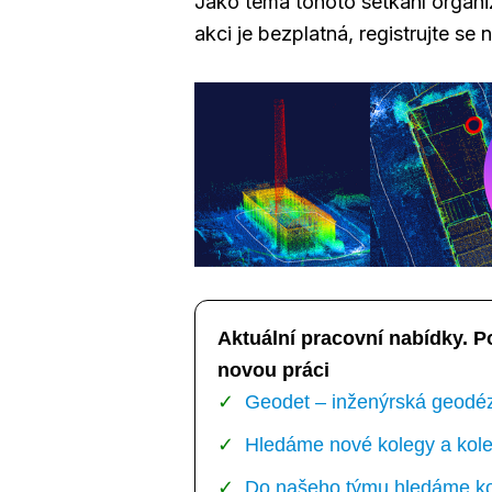
Jako téma tohoto setkání organiz
akci je bezplatná, registrujte se
Aktuální pracovní nabídky. P
novou práci
Geodet – inženýrská geodézi
Hledáme nové kolegy a kole
Do našeho týmu hledáme kol