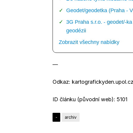
Geodet/geodetka (Praha - V
3G Praha s.r.o. - geodet/-
geodézii
Zobrazit všechny nabídky
—
Odkaz: kartografickyden.upol.cz
ID článku (původní web): 5101
-
archiv