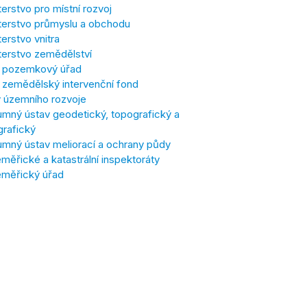
terstvo pro místní rozvoj
terstvo průmyslu a obchodu
terstvo vnitra
terstvo zemědělství
í pozemkový úřad
í zemědělský intervenční fond
 územního rozvoje
mný ústav geodetický, topografický a
grafický
mný ústav meliorací a ochrany půdy
ěřické a katastrální inspektoráty
měřický úřad