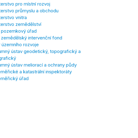
terstvo pro místní rozvoj
terstvo průmyslu a obchodu
terstvo vnitra
terstvo zemědělství
í pozemkový úřad
í zemědělský intervenční fond
 územního rozvoje
mný ústav geodetický, topografický a
grafický
mný ústav meliorací a ochrany půdy
ěřické a katastrální inspektoráty
měřický úřad