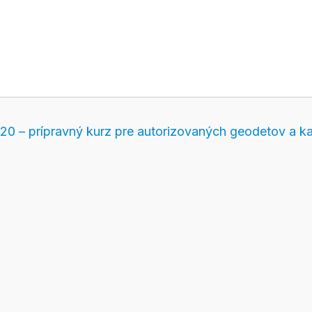
20 – prípravný kurz pre autorizovaných geodetov a k
A.G.K. 2020 – prí
en zeměměřičů
Časopis Zeměměřič je již od 
tné
zdrojem informací pro všechn
a měřiče. Zajímá nás geodézie,
 předplatné
GNSS, BIM, GIS, kartografie,
pozemkové úpravy.
ředplatné