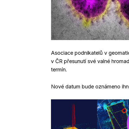
Asociace podnikatelů v geomatic
v ČR přesunutí své valné hroma
termín.
Nové datum bude oznámeno ihne