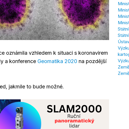
Minis
Minis
Minis
Minis
Státn
Státn
Ústav
Výzku
e oznámila vzhledem k situaci s koronavirem
karto
Výzku
dy a konference
Geomatika 2020
na pozdější
Zeměm
Země
d, jakmile to bude možné.