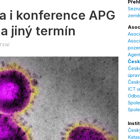
Přehl
Sezna
a i konference APG
země
a jiný termín
Asoc
Asoci
Asoci
ČTENÍ
poze
Agent
Česk
Česk
úprav
Český
ICT u
Odbor
Spole
Spol
Insti
Český
Katas