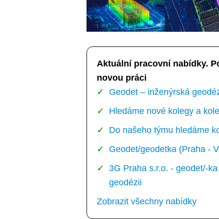
Aktuální pracovní nabídky. P
novou práci
Geodet – inženýrská geodézi
Hledáme nové kolegy a kole
Do našeho týmu hledáme kol
Geodet/geodetka (Praha - V
3G Praha s.r.o. - geodet/-
geodézii
Zobrazit všechny nabídky