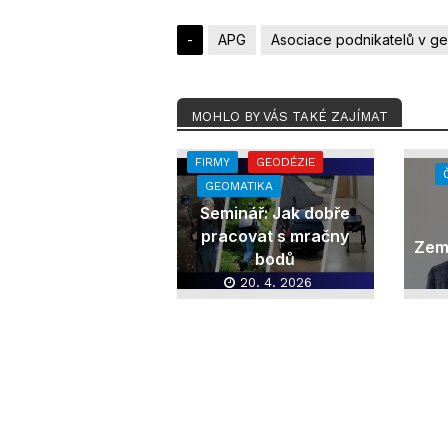
-
APG
Asociace podnikatelů v g
MOHLO BY VÁS TAKÉ ZAJÍMAT
FIRMY
GEODÉZIE
GEOMATIKA
Seminář: Jak dobře
pracovat s mračny
Zem
bodů
20. 4. 2026