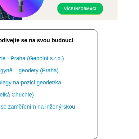
odívejte se na svou budoucí
e - Praha (Gepoint s.r.o.)
gyně – geodety (Praha)
egy na pozici geodet/ka
elká Chuchle)
ka se zaměřením na inženýrskou