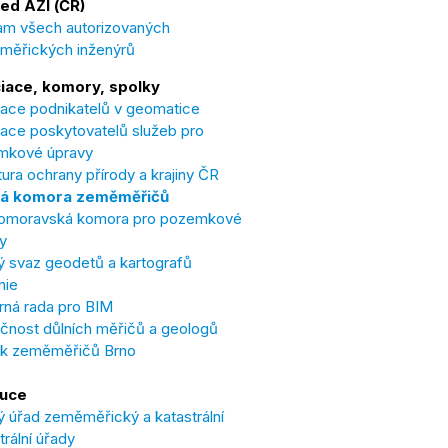
ed AZI (ČR)
m všech autorizovaných
měřických inženýrů
iace, komory, spolky
ace podnikatelů v geomatice
ace poskytovatelů služeb pro
mkové úpravy
ura ochrany přírody a krajiny ČR
á komora zeměměřičů
omoravská komora pro pozemkové
y
 svaz geodetů a kartografů
nie
ná rada pro BIM
čnost důlních měřičů a geologů
ek zeměměřičů Brno
tuce
 úřad zeměměřický a katastrální
trální úřady