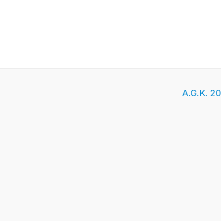
A.G.K. 20
Připomeňte si svoji profesi. Dnes je mezinárodní d
Kontakt
Předpla
Kontaktovat redakci
Objednat
Poslat námět na článek
Darovat p
Inzerce