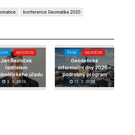
eomatice
konference Geomatika 2020
ČÚZK
GEODÉZIE
ČSGK
GEODÉZIE
Jan Řezníček
Geodetické
ředitelem
informační dny 2026 –
ěměřického úřadu
podrobný program
3. 3. 2026
13. 2. 2026