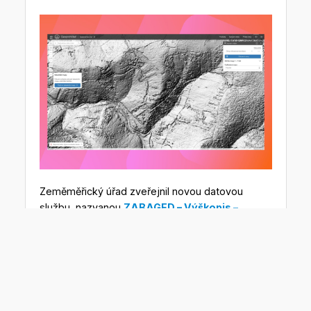
Zeměměřický úřad zveřejnil novou datovou
službu, nazvanou
ZABAGED – Výškopis –
Digitální model povrchu České republiky
z obrazové korelace v S-JTSK, Bpv
.
DMP OK, jak se služba zkráceně nazývá,
zobrazuje průběh georeliéfu České republiky,
včetně všech na něm se nacházejících přírodních