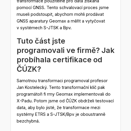
transformace použitelné pro data získaná
pomocí GNSS. Tento schvalovací proces jsme
museli podstoupit, abychom mohli prodávat
GNSS aparatury Geomax a měřit a vytyčovat
v systémech S-JTSK a Bpv.
Tuto část jste
programovali ve firmě? Jak
probíhala certifikace od
ČÚZK?
Samotnou transformaci programoval profesor
Jan Kostelecký. Tento transformační klíč pak
programátoři fi rmy Geomax implementovali do
X-Padu. Potom jsme od ČÚZK obdrželi testovací
data, aby bylo jisté, že transformace mezi
systémy ETRS a S-JTSK/Bpv je oboustranně
bezchybná.