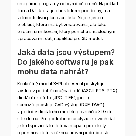
umí přímo programy od výrobců dronů. Například
fi rma DJI, která je dnes lídrem pro drony, má
velmi intuitivní plánování letu. Nejde jenom
o oblast, která má být zmapována, ale také
o režim snímkování, který pomáhá s následným
zpracováním dat, například pro 3D model.
Jaká data jsou výstupem?
Do jakého softwaru je pak
mohu data nahrát?
Konkrétně modul X-Photo Aerial poskytuje
výstup v podobě mračna bodů (ASCII, PTS, PTX),
digitální ortofoto (JPG, TIFFf, jpg…),
samozřejmostí je CAD výstup (DXF, DWG)
v podobě digitálního modelu povrchů a 3D sítě
s texturou. Pro podrobnou analýzu letových dat
je k dispozici také letová mapa a protokoly
o přesnosti letu s různou úrovní podrobnosti.