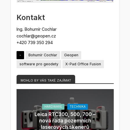
Kontakt
Ing. Bohumír Cochlar
cochlar@geopen.cz
+420 739 350 294
-
Bohumír Cochlar
Geopen
software pro geodety
X-Pad Office Fusion
MOHLO BY VÁS TAKÉ ZAJÍMAT
HARDWARE
TECHNIKA
Leica RTC300, 500, 700 –
nová řada pozemních
laserových skenerů