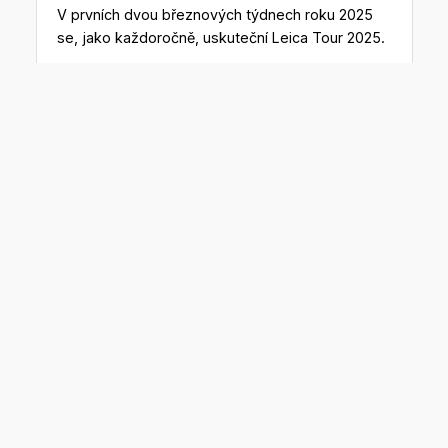
V prvních dvou březnových týdnech roku 2025
se, jako každoročně, uskuteční Leica Tour 2025.
Firma Gefos, zástupce značky Leica
Geosystems na českém trhu, bude informovat
o novinkách, které značka přináší v geodetických
přístrojích, 3D laserových skenerech
a stavebních měřických přístrojích.
Aktuální pracovní nabídky.
Podívejte se na svou budoucí
novou práci
Geodet – inženýrská