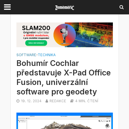
SOFTWARE
•
TECHNIKA
Bohumír Cochlar
představuje X-Pad Office
Fusion, univerzální
software pro geodety
19. 12. 2024
REDAKCE
4 MIN. ČTENÍ