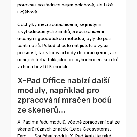
porovnali souřadnice nejen polohově, ale také
i výškově.
Odchylky mezi souřadnicemi, sejmutými
z vyhodnocených snímků, a souřadnicemi
určenými geodetickou metodou, byly do pěti
centimetrů. Pokud chcete mít jistotu a vyšší
přesnost, tak vlícovací body doporučujeme, ale
není jich třeba tolik jako pro vyhodnocení snímků
z dronu bez RTK modulu.
X-Pad Office nabízí další
moduly, například pro
zpracování mračen bodů
ze skenerů…
X-Pad má řadu modulů, včetně zpracování dat ze
skenerů různých značek (Leica Geosystems,
Faro…). Součástí modulu X-Pad Aerial je také