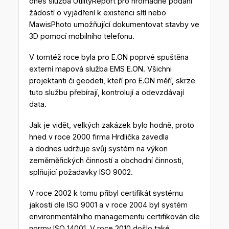
dnes služba UtilityReport pro hromadné podání
žádostí o vyjádření k existenci sítí nebo
MawisPhoto umožňující dokumentovat stavby ve
3D pomocí mobilního telefonu.
V tomtéž roce byla pro E.ON poprvé spuštěna
externí mapová služba EMS E.ON. Všichni
projektanti či geodeti, kteří pro E.ON měří, skrze
tuto službu přebírají, kontrolují a odevzdávají
data.
Jak je vidět, velkých zakázek bylo hodně, proto
hned v roce 2000 firma Hrdlička zavedla
a dodnes udržuje svůj systém na výkon
zeměměřických činností a obchodní činnosti,
splňující požadavky ISO 9002.
V roce 2002 k tomu přibyl certifikát systému
jakosti dle ISO 9001 a v roce 2004 byl systém
environmentálního managementu certifikován dle
normy ISO 14001. V roce 2010 došlo také