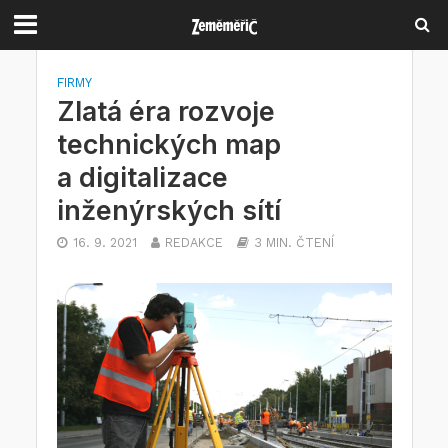
FIRMY
Zlatá éra rozvoje
technických map
a digitalizace
inženýrských sítí
16. 9. 2021
REDAKCE
3 MIN. ČTENÍ