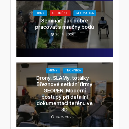
FIRMY
GEODÉZIE
GEOMATIKA
Seminář: Jak dobře
pracovat s mračny bodů
20. 4. 2026
FIRMY
TECHNIKA
Drony, SLAMy, totálky –
Březnové setkání firmy
GEOPEN. Moderní
postupy při detailní
dokumentaci terénu ve
3D
18. 2. 2026