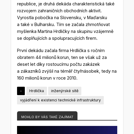
republice, je druhá dekáda charakteristická také
rozvojem zahraničních obchodních aktivit.
Vyrostla pobočka na Slovensku, v Maďarsku
a také v Bulharsku. Tím se začala zhmotňovat
myšlenka Martina Hrdličky na skupinu vzájemně
se doplňujících a spolupracujících firem.
První dekádu začala firma Hrdlička s ročním
obratem 44 milionů korun, ten se však už za
deset let díky rostoucímu počtu zakázek
a zákazníků zvýšil na téměř čtyřnásobek, tedy na
160 milionů korun v roce 2010.
-
Hrdlička
inženýrské sítě
vyjádření k existenci technické infrastruktury
MOHLO BY VÁS TAKÉ ZAJÍMAT