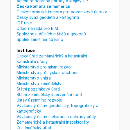
Agentura ochrany přírody a krajiny ČR
Česká komora zeměměřičů
Českomoravská komora pro pozemkové úpravy
Český svaz geodetů a kartografů
ICT unie
Odborná rada pro BIM
Společnost důlních měřičů a geologů
Spolek zeměměřičů Brno
Instituce
Český úřad zeměměřický a katastrální
Katastrální úřady
Ministerstvo pro místní rozvoj
Ministerstvo průmyslu a obchodu
Ministerstvo vnitra
Ministerstvo zemědělství
Státní pozemkový úřad
Státní zemědělský intervenční fond
Ústav územního rozvoje
Výzkumný ústav geodetický, topografický a
kartografický
Výzkumný ústav meliorací a ochrany půdy
Zeměměřické a katastrální inspektoráty
Zeměměřický úřad