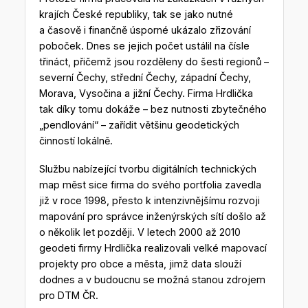
krajích České republiky, tak se jako nutné
a časově i finančně úsporné ukázalo zřizování
poboček. Dnes se jejich počet ustálil na čísle
třináct, přičemž jsou rozděleny do šesti regionů –
severní Čechy, střední Čechy, západní Čechy,
Morava, Vysočina a jižní Čechy. Firma Hrdlička
tak díky tomu dokáže – bez nutnosti zbytečného
„pendlování“ – zařídit většinu geodetických
činností lokálně.
Službu nabízející tvorbu digitálních technických
map měst sice firma do svého portfolia zavedla
již v roce 1998, přesto k intenzivnějšímu rozvoji
mapování pro správce inženýrských sítí došlo až
o několik let později. V letech 2000 až 2010
geodeti firmy Hrdlička realizovali velké mapovací
projekty pro obce a města, jimž data slouží
dodnes a v budoucnu se možná stanou zdrojem
pro DTM ČR.