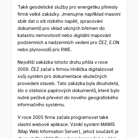
Také geodetické služby pro energetiku přinesly
firmě velké zakázky. Jmenujme například masivní
sběr dat o síti nízkého napětí, zpracování
dokumentů pro vklad věcných břemen do
katastru nemovitostí nebo digitální mapování
podzemních a nadzemních vedení pro ČEZ, E.ON
nebo plynovodů pro RWE.
Největší zakázka tohoto druhu přišla v roce
2009. ČEZ začal s firmou Hrdlička digitalizovat
svůj systém pro dokumentace skutečných
provedení staveb. Tato zakázka byla dlouholetá,
šlo o statisíce papírových dokumentů, které bylo
nutné pečlivě převést do nového geografického
informačního systému.
V roce 2005 firma začala programovat také
vlastní webové aplikace. Vznikl systém MAWIS
(Map Web Information Server), jehož součástí je