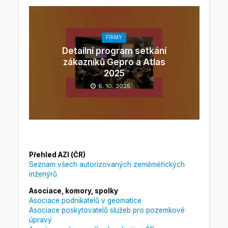
FIRMY
Detailní program setkání
zákazníků Gepro a Atlas
2025
6. 10. 2025
Přehled AZI (ČR)
Seznam všech autorizovaných zeměměřických
inženýrů
Asociace, komory, spolky
Asociace podnikatelů v geomatice
Asociace poskytovatelů služeb pro pozemkové
úpravy