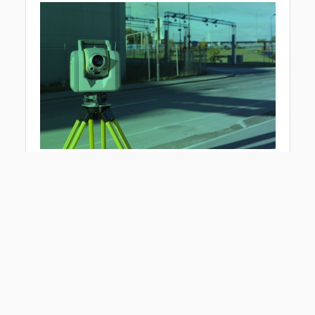
Firma Geotronics Praha pořádá setkání uživatelů
produktů značky Trimble. Akce se bude konat
v polovině září v Novém Městě na Moravě.
První den setkání – 14. září
2021
8:00 – 9:45 Příjezd, ubytování, registrace
9.45 – 13.00 Trimble Run, wellness, minigolf, tenis