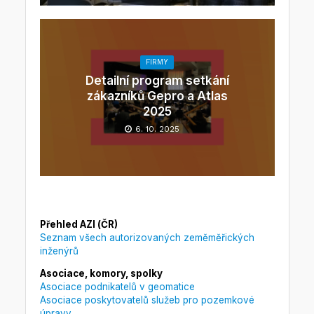
FIRMY
Detailní program setkání
zákazníků Gepro a Atlas
2025
6. 10. 2025
Přehled AZI (ČR)
Seznam všech autorizovaných zeměměřických
inženýrů
Asociace, komory, spolky
Asociace podnikatelů v geomatice
Asociace poskytovatelů služeb pro pozemkové
úpravy