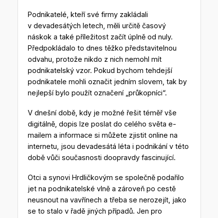
Podnikatelé, kteří své firmy zakládali
v devadesátých letech, měli určitě časový
náskok a také příležitost začít úplně od nuly.
Předpokládalo to dnes těžko představitelnou
odvahu, protože nikdo z nich nemohl mít
podnikatelský vzor. Pokud bychom tehdejší
podnikatele mohli označit jedním slovem, tak by
nejlepší bylo použít označení „průkopníci“.
V dnešní době, kdy je možné řešit téměř vše
digitálně, dopis lze poslat do celého světa e-
mailem a informace si můžete zjistit online na
internetu, jsou devadesátá léta i podnikání v této
době vůči současnosti doopravdy fascinující.
Otci a synovi Hrdličkovým se společně podařilo
jet na podnikatelské vlně a zároveň po cestě
neusnout na vavřínech a třeba se nerozejít, jako
se to stalo v řadě jiných případů. Jen pro