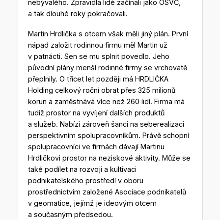
nebývalého. Zpravidla lidé začínali jako OSVČ,
a tak dlouhé roky pokračovali.
Martin Hrdlička s otcem však měli jiný plán. První
nápad založit rodinnou firmu měl Martin už
v patnácti. Sen se mu splnit povedlo. Jeho
původní plány menší rodinné firmy se vrchovatě
přeplnily. O třicet let později má HRDLIČKA
Holding celkový roční obrat přes 325 milionů
korun a zaměstnává více než 260 lidí. Firma má
tudíž prostor na vyvíjení dalších produktů
a služeb. Nabízí zároveň šanci na seberealizaci
perspektivním spolupracovníkům. Právě schopní
spolupracovníci ve firmách dávají Martinu
Hrdličkovi prostor na neziskové aktivity. Může se
také podílet na rozvoji a kultivaci
podnikatelského prostředí v oboru
prostřednictvím založené Asociace podnikatelů
v geomatice, jejímž je ideovým otcem
a současným předsedou.