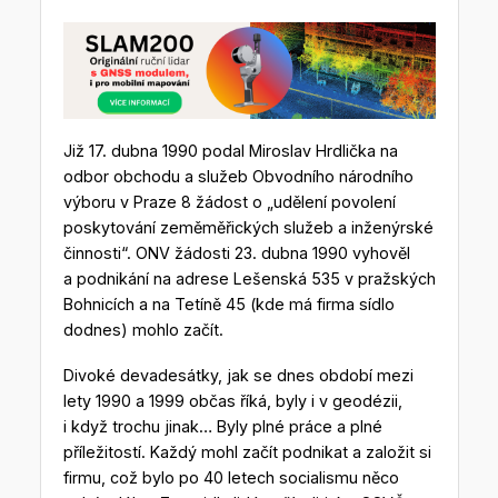
Již 17. dubna 1990 podal Miroslav Hrdlička na
odbor obchodu a služeb Obvodního národního
výboru v Praze 8 žádost o „udělení povolení
poskytování zeměměřických služeb a inženýrské
činnosti“. ONV žádosti 23. dubna 1990 vyhověl
a podnikání na adrese Lešenská 535 v pražských
Bohnicích a na Tetíně 45 (kde má firma sídlo
dodnes) mohlo začít.
Divoké devadesátky, jak se dnes období mezi
lety 1990 a 1999 občas říká, byly i v geodézii,
i když trochu jinak… Byly plné práce a plné
příležitostí. Každý mohl začít podnikat a založit si
firmu, což bylo po 40 letech socialismu něco