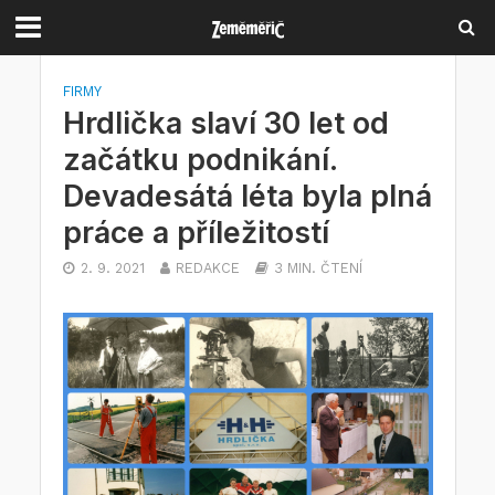
FIRMY
Hrdlička slaví 30 let od
začátku podnikání.
Devadesátá léta byla plná
práce a příležitostí
2. 9. 2021
REDAKCE
3 MIN. ČTENÍ