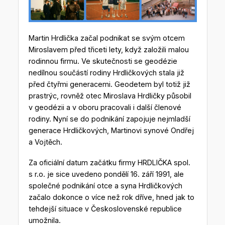
Martin Hrdlička začal podnikat se svým otcem
Miroslavem před třiceti lety, když založili malou
rodinnou firmu. Ve skutečnosti se geodézie
nedílnou součástí rodiny Hrdličkových stala již
před čtyřmi generacemi. Geodetem byl totiž již
prastrýc, rovněž otec Miroslava Hrdličky působil
v geodézii a v oboru pracovali i další členové
rodiny. Nyní se do podnikání zapojuje nejmladší
generace Hrdličkových, Martinovi synové Ondřej
a Vojtěch.
Za oficiální datum začátku firmy HRDLIČKA spol.
s r.o. je sice uvedeno pondělí 16. září 1991, ale
společné podnikání otce a syna Hrdličkových
začalo dokonce o více než rok dříve, hned jak to
tehdejší situace v Československé republice
umožnila.