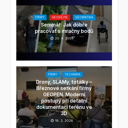
FIRMY
GEODÉZIE
GEOMATIKA
Seminář: Jak dobře
pracovat s mračny bodů
20. 4. 2026
FIRMY
TECHNIKA
Drony, SLAMy, totálky –
Březnové setkání firmy
GEOPEN. Moderní
postupy při detailní
dokumentaci terénu ve
3D
18. 2. 2026