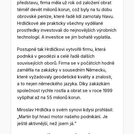
představu, firma měla už rok od založení obrat
téměř devět milionů korun, což byly na tu dobu
obrovské peníze, které řadě lidí zamotaly hlavu.
Hrdličkové ale prakticky všechny vydělané
prostředky investovali do nejnovějších výrobních
technologií. A investice se jim bohatě vyplatila.
Postupně tak Hrdličkovi vytvořili firmu, která
podniká v geodézii a celé řadě dalších
souvisejících oborů. Firma se v počátcích hodně
zaměřila na zakázky v sousedním Německu,
které vyžadovaly geodetické kvality a znalosti,
a to nejen německého jazyka. Díky zakázkám
společnost rychle rostla a obrat se v roce 1999
vyšplhal až na 55 milionů korun.
Miroslav Hrdlička o svém synovi kdysi prohlásil:
„Martin byl hnací motor našeho podnikání. Je
ještě aktivnější, než jsem já.“