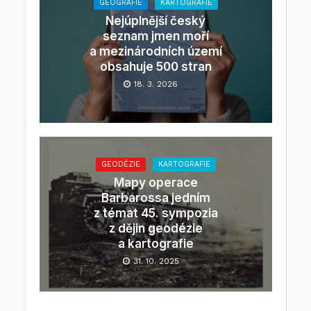
GEOGRAFIE
KARTOGRAFIE
Nejúplnější český
seznam jmen moří
a mezinárodních území
obsahuje 500 stran
18. 3. 2026
GEODÉZIE
KARTOGRAFIE
Mapy operace
Barbarossa jedním
z témat 45. sympozia
z dějin geodézie
a kartografie
31. 10. 2025