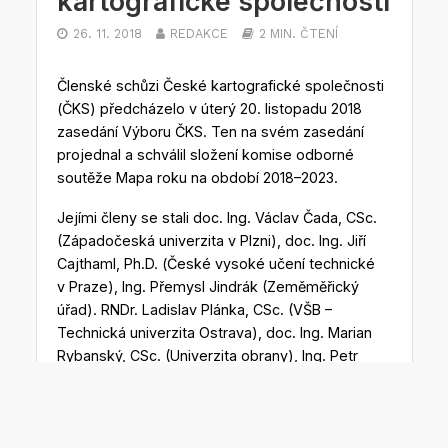
kartografické společnosti
26. 11. 2018
REDAKCE
2 MIN. ČTENÍ
Členské schůzi České kartografické společnosti
(ČKS) předcházelo v úterý 20. listopadu 2018
zasedání Výboru ČKS. Ten na svém zasedání
projednal a schválil složení komise odborné
soutěže Mapa roku na období 2018–2023.
Jejími členy se stali doc. Ing. Václav Čada, CSc.
(Západočeská univerzita v Plzni), doc. Ing. Jiří
Cajthaml, Ph.D. (České vysoké učení technické
v Praze), Ing. Přemysl Jindrák (Zeměměřický
úřad). RNDr. Ladislav Plánka, CSc. (VŠB –
Technická univerzita Ostrava), doc. Ing. Marian
Rybanský, CSc. (Univerzita obrany), Ing. Petr
Skála, člen ČKS, Mgr. Bc. Zdeněk Stachoň, Ph.D.
(Masarykova univerzita), RNDr. Alena
Vondráková, Ph.D., LL.M. (Univerzita Palackého
v Olomouci), prof. RNDr. Vít Voženílek, CSc.