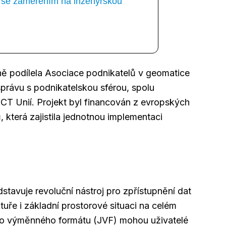
ka se zaměřením na inženýrskou
ně podílela Asociace podnikatelů v geomatice
správu s podnikatelskou sférou, spolu
T Unií. Projekt byl financován z evropských
 která zajistila jednotnou implementaci
stavuje revoluční nástroj pro zpřístupnění dat
tuře i základní prostorové situaci na celém
ho výměnného formátu (JVF) mohou uživatelé