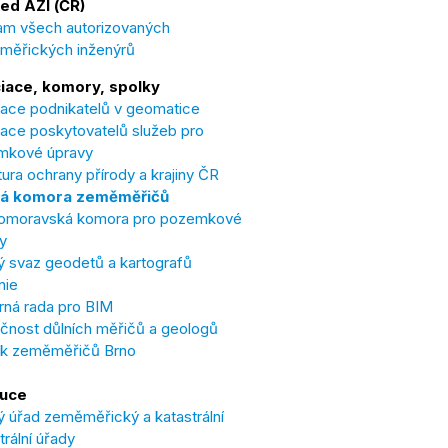
ed AZI (ČR)
m všech autorizovaných
měřických inženýrů
iace, komory, spolky
ace podnikatelů v geomatice
ace poskytovatelů služeb pro
mkové úpravy
ura ochrany přírody a krajiny ČR
á komora zeměměřičů
omoravská komora pro pozemkové
y
 svaz geodetů a kartografů
nie
ná rada pro BIM
čnost důlních měřičů a geologů
ek zeměměřičů Brno
tuce
 úřad zeměměřický a katastrální
trální úřady