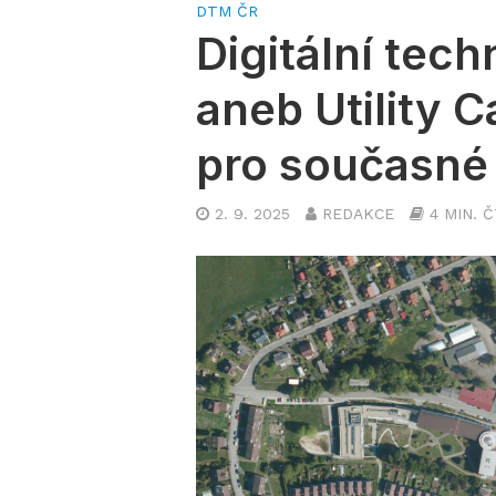
DTM ČR
Digitální tec
aneb Utility 
pro současné 
2. 9. 2025
REDAKCE
4 MIN. 