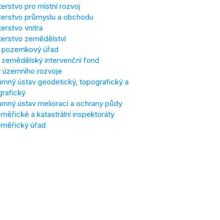
terstvo pro místní rozvoj
terstvo průmyslu a obchodu
terstvo vnitra
terstvo zemědělství
í pozemkový úřad
í zemědělský intervenční fond
 územního rozvoje
mný ústav geodetický, topografický a
grafický
mný ústav meliorací a ochrany půdy
ěřické a katastrální inspektoráty
měřický úřad