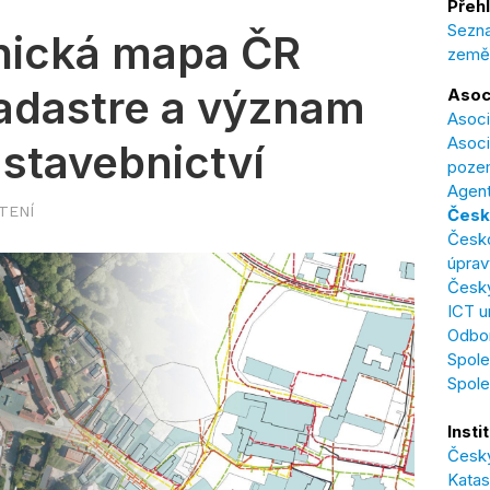
Přehl
Sezna
hnická mapa ČR
země
Cadastre a význam
Asoc
Asoci
Asoci
stavebnictví
poze
Agent
ČTENÍ
Česk
Česk
úprav
Český
ICT u
Odbor
Spole
Spol
Insti
Český
Katas