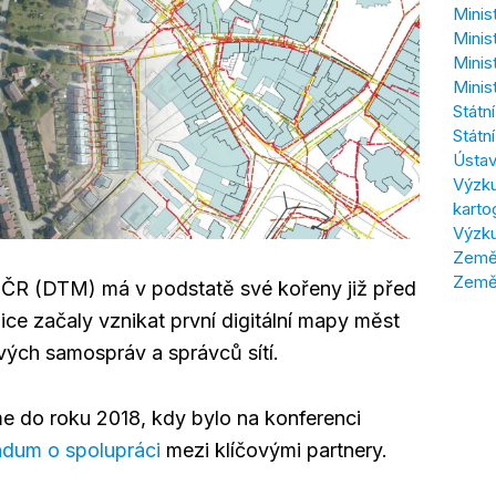
Minis
Minis
Minis
Minis
Státn
Státn
Ústav
Výzku
karto
Výzku
Zeměm
Země
y ČR (DTM) má v podstatě své kořeny již před
lice začaly vznikat první digitální mapy měst
ých samospráv a správců sítí.
 do roku 2018, kdy bylo na konferenci
dum o spolupráci
mezi klíčovými partnery.