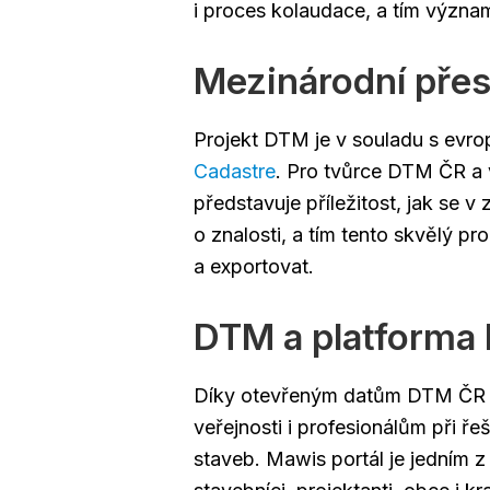
i proces kolaudace, a tím významn
Mezinárodní pře
Projekt DTM je v souladu s evro
Cadastre
. Pro tvůrce DTM ČR a 
představuje příležitost, jak se v 
o znalosti, a tím tento skvělý pr
a exportovat.
DTM a platforma
Díky otevřeným datům DTM ČR se
veřejnosti i profesionálům při ře
staveb. Mawis portál je jedním z