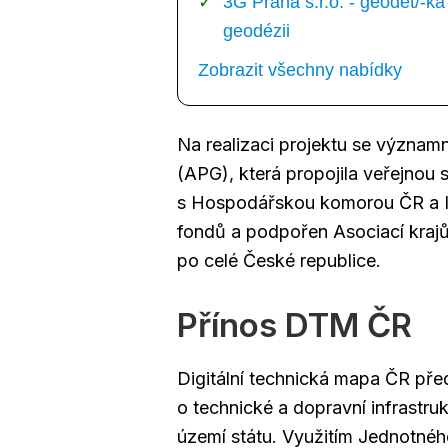
3G Praha s.r.o. - geodet/-
geodézii
Zobrazit všechny nabídky
Na realizaci projektu se význam
(APG), která propojila veřejnou 
s Hospodářskou komorou ČR a IC
fondů a podpořen Asociací krajů,
po celé České republice.
Přínos DTM ČR
Digitální technická mapa ČR před
o technické a dopravní infrastruk
území státu. Využitím Jednotné