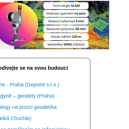
odívejte se na svou budoucí
e - Praha (Gepoint s.r.o.)
gyně – geodety (Praha)
egy na pozici geodet/ka
elká Chuchle)