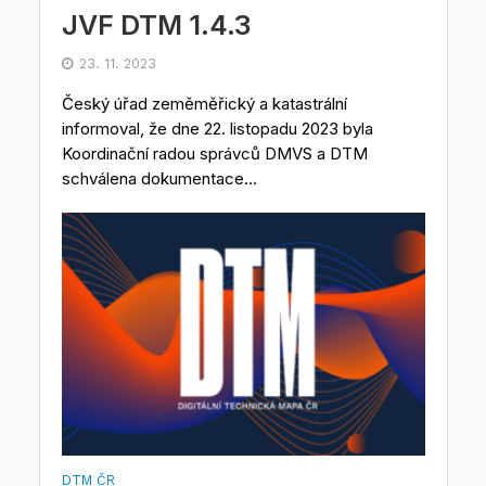
JVF DTM 1.4.3
23. 11. 2023
Český úřad zeměměřický a katastrální
informoval, že dne 22. listopadu 2023 byla
Koordinační radou správců DMVS a DTM
schválena dokumentace...
DTM ČR