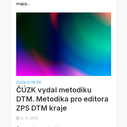
mapy...
ČÚZK
DTM ČR
•
ČÚZK vydal metodiku
DTM. Metodika pro editora
ZPS DTM kraje
6. 3. 2025