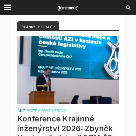
ČLÁNKY O: DTM ČR
ČKZ
POZEMKOVÉ ÚPRAVY
•
Konference Krajinné
inženýrství 2026: Zbyněk