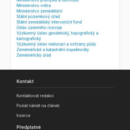
Ministerstvo vnitra
Ministerstvo zemědělství
Státní pozemkový úřad
Státní zemědělský intervenční fond
Ústav územního rozvoje
Výzkumný ústav geodetický, topografický a
kartografický
Výzkumný ústav meliorací a ochrany půdy
Zeměměřické a katastrální inspektoráty
Zeměměřický úřad
Kontakt
Kontaktovat redakci
Poslat námět na článek
Inzerce
Předplatné