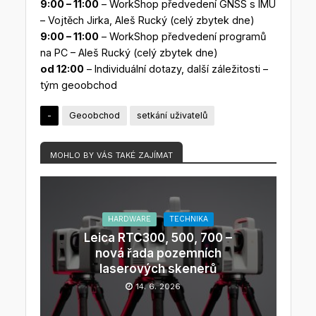
9:00 – 11:00
– WorkShop předvedení GNSS s IMU
– Vojtěch Jirka, Aleš Rucký (celý zbytek dne)
9:00 – 11:00
– WorkShop předvedení programů
na PC – Aleš Rucký (celý zbytek dne)
od 12:00
– Individuální dotazy, další záležitosti –
tým geoobchod
-
Geoobchod
setkání uživatelů
MOHLO BY VÁS TAKÉ ZAJÍMAT
HARDWARE
TECHNIKA
Leica RTC300, 500, 700 –
nová řada pozemních
laserových skenerů
14. 6. 2026