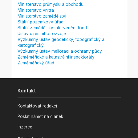
Ministerstvo průmyslu a obchodu
Ministerstvo vnitra
Ministerstvo zemědělství
Státní pozemkový úřad
Státní zemědělský intervenční fond
Ústav územního rozvoje
Výzkumný ústav geodetický, topografický a
kartografický
Výzkumný ústav meliorací a ochrany půdy
Zeměměřické a katastrální inspektoráty
Zeměměřický úřad
Kontakt
Kontaktovat redakci
Poslat námět na článek
Inzerce