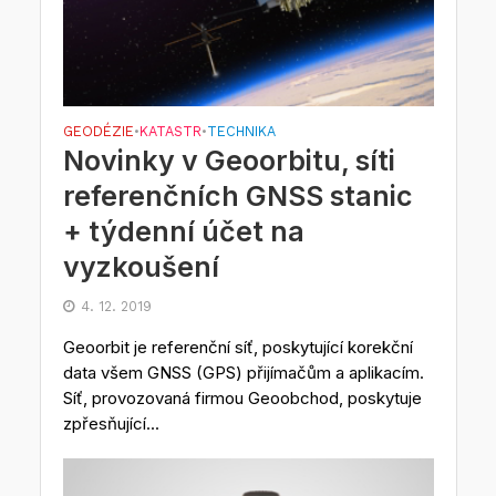
GEODÉZIE
KATASTR
TECHNIKA
•
•
Novinky v Geoorbitu, síti
referenčních GNSS stanic
+ týdenní účet na
vyzkoušení
4. 12. 2019
Geoorbit je referenční síť, poskytující korekční
data všem GNSS (GPS) přijímačům a aplikacím.
Síť, provozovaná firmou Geoobchod, poskytuje
zpřesňující...