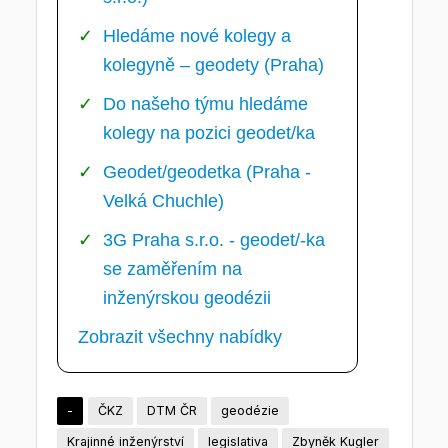
Hledáme nové kolegy a
kolegyně – geodety (Praha)
Do našeho týmu hledáme
kolegy na pozici geodet/ka
Geodet/geodetka (Praha -
Velká Chuchle)
3G Praha s.r.o. - geodet/-ka
se zaměřením na
inženýrskou geodézii
Zobrazit všechny nabídky
-
ČKZ
DTM ČR
geodézie
Krajinné inženýrství
legislativa
Zbyněk Kugler