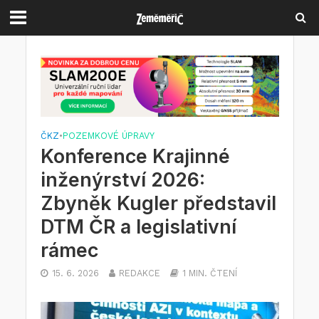
ČKZ
•
POZEMKOVÉ ÚPRAVY
Konference Krajinné
inženýrství 2026:
Zbyněk Kugler představil
DTM ČR a legislativní
rámec
15. 6. 2026
REDAKCE
1 MIN. ČTENÍ