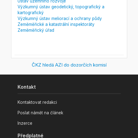
Ústav územního rozvoje
Výzkumný ústav geodetický, topografický a
kartografický
Výzkumný ústav meliorací a ochrany půdy
Zeměměřické a katastrální inspektoráty
Zeměměřický úřad
ČKZ hledá AZI do dozorčích komisí
Kontakt
Kontaktovat redakci
Poslat námět na článek
Inzerce
Předplatné