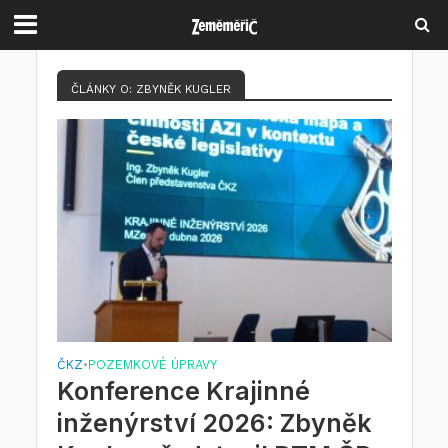
ČLÁNKY O: ZBYNĚK KUGLER
ČKZ
POZEMKOVÉ ÚPRAVY
•
Konference Krajinné
inženýrství 2026: Zbyněk