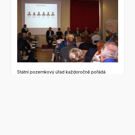
Státní pozemkový úřad každoročně pořádá
Konferenci pozemkových úprav, na které nad
aktuálními tématy v této oblasti společně
diskutují zástupci obcí a další zájemci
o pozemkové úpravy, zemědělci, odborníci,
projektanti, zhotovitelé, ale i široká veřejnost.
Letošní 21. ročník konference s podtitulem „Nové
výzvy do dalších období“ se konal pod záštitou
ministra zemědělství Miroslava Tomana
v Hluboké nad Vltavou. Všichni přítomní se