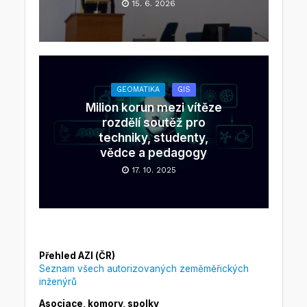
15. 6. 2026
GEOMATIKA
GIS
Milion korun mezi vítěze
rozdělí soutěž pro
techniky, studenty,
vědce a pedagogy
17. 10. 2025
Přehled AZI (ČR)
Seznam všech autorizovaných zeměměřických
inženýrů
Asociace, komory, spolky