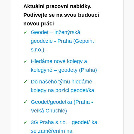
Aktuální pracovní nabídky.
Podívejte se na svou budoucí
novou práci
Geodet – inženýrská
geodézie - Praha (Gepoint
s.r.o.)
Hledáme nové kolegy a
kolegyně – geodety (Praha)
Do našeho týmu hledáme
kolegy na pozici geodet/ka
Geodet/geodetka (Praha -
Velká Chuchle)
3G Praha s.r.o. - geodet/-ka
se zaměřením na