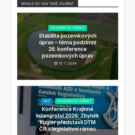
MOHLO BY VÁS TAKÉ ZAJÍMAT
POZEMKOVÉ ÚPRAVY
Stabilita pozemkových
úprav – téma podzimní
26. konference
pozemkových úprav
13. 7. 2026
ČKZ
POZEMKOVÉ ÚPRAVY
Konference Krajinné
inženýrství 2026: Zbyněk
Kugler představil DTM
ČR a legislativní rámec