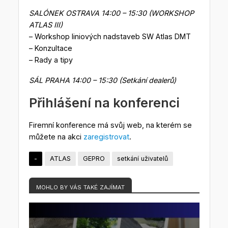
SALÓNEK OSTRAVA 14:00 – 15:30 (WORKSHOP
ATLAS III)
– Workshop liniových nadstaveb SW Atlas DMT
– Konzultace
– Rady a tipy
SÁL PRAHA 14:00 – 15:30 (Setkání dealerů)
Přihlášení na konferenci
Firemní konference má svůj web, na kterém se
můžete na akci
zaregistrovat
.
-
ATLAS
GEPRO
setkání uživatelů
MOHLO BY VÁS TAKÉ ZAJÍMAT