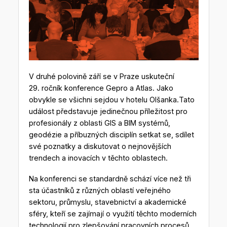
V druhé polovině září se v Praze uskuteční
29. ročník konference Gepro a Atlas. Jako
obvykle se všichni sejdou v hotelu Olšanka.Tato
událost představuje jedinečnou příležitost pro
profesionály z oblasti GIS a BIM systémů,
geodézie a příbuzných disciplín setkat se, sdílet
své poznatky a diskutovat o nejnovějších
trendech a inovacích v těchto oblastech.
Na konferenci se standardně schází více než tři
sta účastníků z různých oblastí veřejného
sektoru, průmyslu, stavebnictví a akademické
sféry, kteří se zajímají o využití těchto moderních
technologií pro zlepšování pracovních procesů