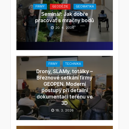
FIRMY
GEODÉZIE
GEOMATIKA
Seminář: Jak dobře
pracovat s mračny bodů
20. 4. 2026
FIRMY
TECHNIKA
Drony, SLAMy, totálky –
Březnové setkání firmy
GEOPEN. Moderní
postupy při detailní
dokumentaci terénu ve
3D
18. 2. 2026