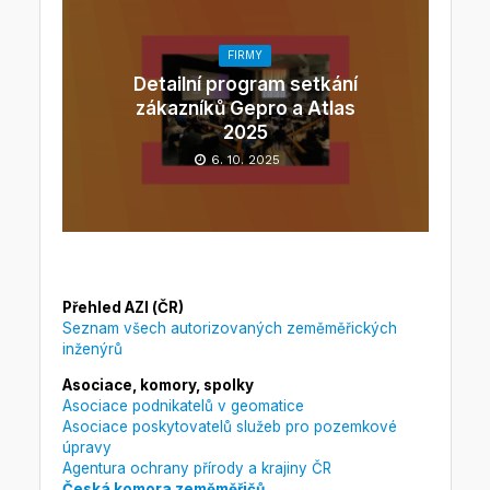
FIRMY
Detailní program setkání
zákazníků Gepro a Atlas
2025
6. 10. 2025
Přehled AZI (ČR)
Seznam všech autorizovaných zeměměřických
inženýrů
Asociace, komory, spolky
Asociace podnikatelů v geomatice
Asociace poskytovatelů služeb pro pozemkové
úpravy
Agentura ochrany přírody a krajiny ČR
Česká komora zeměměřičů