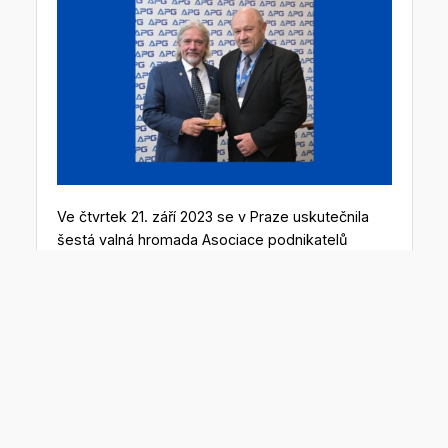
Ve čtvrtek 21. září 2023 se v Praze uskutečnila
šestá valná hromada Asociace podnikatelů
v geomatice.
Za dlouholetou propagaci geomatiky byl na ní
oceněn doc. Ing. Václav Čada, CSc. (1957).
Slavnostní plaketu mu předal Ing. Martin Hrdlička,
předseda představenstva asociace (na společné
fotografii vlevo).