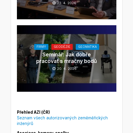
22. 4. 2026
FIRMY
GEODÉZIE
GEOMATIKA
Seminář: Jak dobře
pracovat s mračny bodů
20. 4. 2026
Přehled AZI (ČR)
Seznam všech autorizovaných zeměměřických
inženýrů
Asociace, komory, spolky