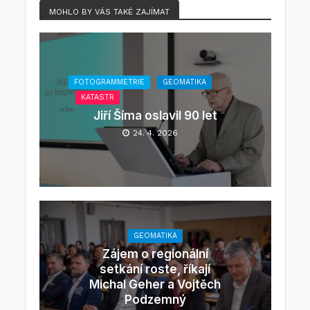
MOHLO BY VÁS TAKÉ ZAJÍMAT
FOTOGRAMMETRIE
GEOMATIKA
KATASTR
Jiří Šíma oslavil 90 let
24. 4. 2026
GEOMATIKA
Zájem o regionální
setkání roste, říkají
Michal Geher a Vojtěch
Podzemný