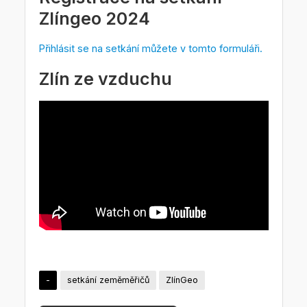
Zlíngeo 2024
Přihlásit se na setkání můžete v tomto formuláři.
Zlín ze vzduchu
-
setkání zeměměřičů
ZlínGeo