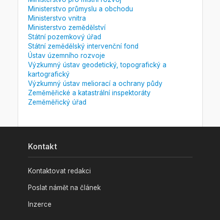
Ministerstvo průmyslu a obchodu
Ministerstvo vnitra
Ministerstvo zemědělství
Státní pozemkový úřad
Státní zemědělský intervenční fond
Ústav územního rozvoje
Výzkumný ústav geodetický, topografický a
kartografický
Výzkumný ústav meliorací a ochrany půdy
Zeměměřické a katastrální inspektoráty
Zeměměřický úřad
Kontakt
Kontaktovat redakci
Poslat námět na článek
Inzerce