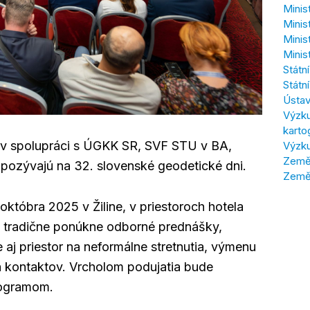
Minis
Minis
Minis
Minis
Státn
Státn
Ústav
Výzku
karto
 v spolupráci s ÚGKK SR, SVF STU v BA,
Výzku
Zeměm
ozývajú na 32. slovenské geodetické dni.
Země
októbra 2025 v Žiline, v priestoroch hotela
 tradične ponúkne odborné prednášky,
e aj priestor na neformálne stretnutia, výmenu
h kontaktov. Vrcholom podujatia bude
rogramom.