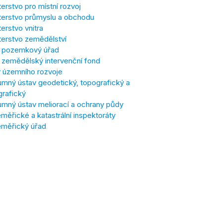
terstvo pro místní rozvoj
terstvo průmyslu a obchodu
terstvo vnitra
terstvo zemědělství
í pozemkový úřad
í zemědělský intervenční fond
 územního rozvoje
mný ústav geodetický, topografický a
grafický
mný ústav meliorací a ochrany půdy
ěřické a katastrální inspektoráty
měřický úřad