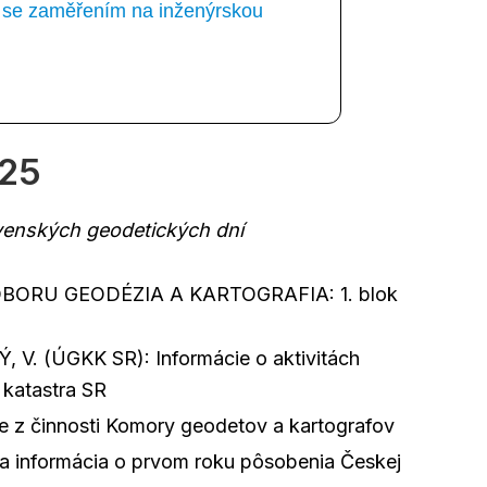
ka se zaměřením na inženýrskou
025
venských geodetických dní
ODBORU GEODÉZIA A KARTOGRAFIA: 1. blok
V. (ÚGKK SR): Informácie o aktivitách
 katastra SR
e z činnosti Komory geodetov a kartografov
a informácia o prvom roku pôsobenia Českej