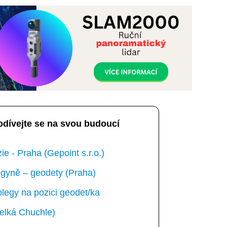
odívejte se na svou budoucí
e - Praha (Gepoint s.r.o.)
gyně – geodety (Praha)
egy na pozici geodet/ka
elká Chuchle)