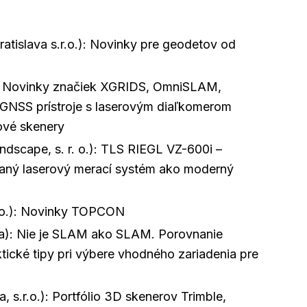
slava s.r.o.): Novinky pre geodetov od
: Novinky značiek XGRIDS, OmniSLAM,
NSS prístroje s laserovým diaľkomerom
ové skenery
dscape, s. r. o.): TLS RIEGL VZ-600i –
vaný laserový merací systém ako moderný
o.): Novinky TOPCON
): Nie je SLAM ako SLAM. Porovnanie
ické tipy pri výbere vhodného zariadenia pre
 s.r.o.): Portfólio 3D skenerov Trimble,