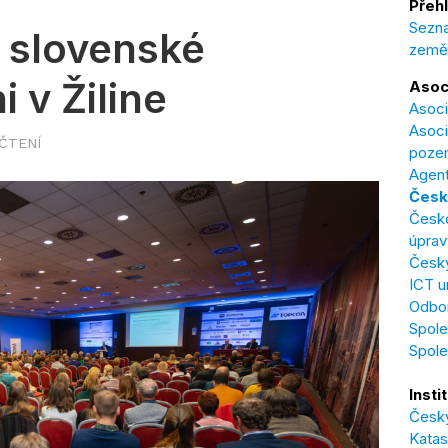
Přehl
Sezna
 slovenské
země
 v Žiline
Asoc
Asoci
Asoci
 ČTENÍ
poze
Agent
Česk
Česk
úprav
Český
ICT u
Odbor
Spole
Spol
Insti
Český
Katas