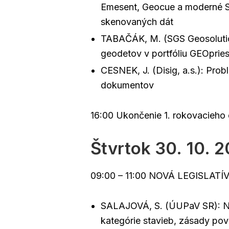
Emesent, Geocue a moderné SW
skenovaných dát
TABAČÁK, M. (SGS Geosolution
geodetov v portfóliu GEOpries
CESNEK, J. (Disig, a.s.): Pro
dokumentov
16:00 Ukončenie 1. rokovacieho
Štvrtok 30. 10. 
09:00 – 11:00 NOVÁ LEGISLATÍ
SALAJOVÁ, S. (ÚUPaV SR): No
kategórie stavieb, zásady po