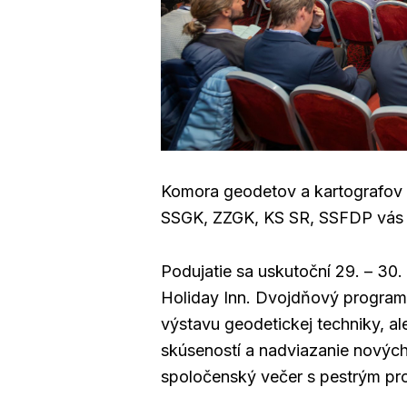
Komora geodetov a kartografov
SSGK, ZZGK, KS SR, SSFDP vás p
Podujatie sa uskutoční 29. – 30. 
Holiday Inn. Dvojdňový program
výstavu geodetickej techniky, al
skúseností a nadviazanie novýc
spoločenský večer s pestrým p