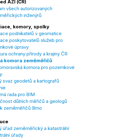
ed AZI (ČR)
m všech autorizovaných
měřických inženýrů
iace, komory, spolky
ace podnikatelů v geomatice
ace poskytovatelů služeb pro
mkové úpravy
ura ochrany přírody a krajiny ČR
á komora zeměměřičů
omoravská komora pro pozemkové
y
 svaz geodetů a kartografů
nie
ná rada pro BIM
čnost důlních měřičů a geologů
ek zeměměřičů Brno
tuce
 úřad zeměměřický a katastrální
trální úřady