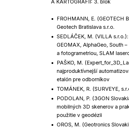
A KARTOGRAFII: 3. blok
FROHMANN, E. (GEOTECH Brati
Geotech Bratislava s.r.o.
SEDLÁČEK, M. (VILLA s.r.o.)
GEOMAX, AlphaGeo, South – G
a fotogrametriou, SLAM laser
PAŠKO, M. (Expert_for_3D_Lan
najproduktívnejší automatizo
etalón pre odborníkov
TOMÁNEK, R. (SURVEYE, s.r.
PODOLAN, P. (3GON Slovakia
mobilných 3D skenerov a prakt
použitie v geodézii
OROS, M. (Geotronics Slovakia,