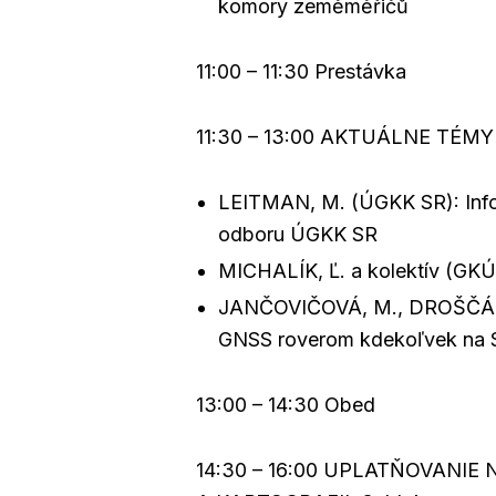
komory zeměměřičů
11:00 – 11:30 Prestávka
11:30 – 13:00 AKTUÁLNE TÉMY
LEITMAN, M. (ÚGKK SR): Inform
odboru ÚGKK SR
MICHALÍK, Ľ. a kolektív (GKÚ)
JANČOVIČOVÁ, M., DROŠČÁK,
GNSS roverom kdekoľvek na Sl
13:00 – 14:30 Obed
14:30 – 16:00 UPLATŇOVANIE