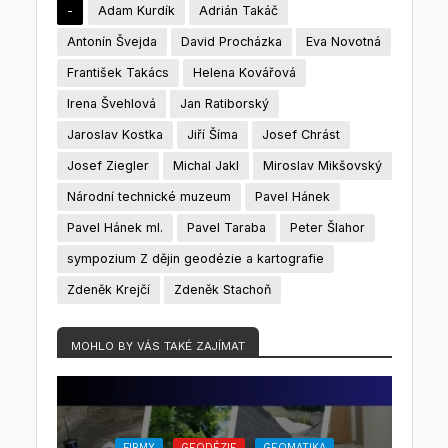
-
Adam Kurdík
Adrián Takáč
Antonín Švejda
David Procházka
Eva Novotná
František Takács
Helena Kovářová
Irena Švehlová
Jan Ratiborský
Jaroslav Kostka
Jiří Šíma
Josef Chrást
Josef Ziegler
Michal Jakl
Miroslav Mikšovský
Národní technické muzeum
Pavel Hánek
Pavel Hánek ml.
Pavel Taraba
Peter Šlahor
sympozium Z dějin geodézie a kartografie
Zdeněk Krejčí
Zdeněk Stachoň
MOHLO BY VÁS TAKÉ ZAJÍMAT
FIRMY
GEODÉZIE
GEOMATIKA