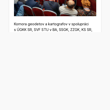
Komora geodetov a kartografov v spolupráci
s ÚGKK SR, SVF STU v BA, SSGK, ZZGK, KS SR,
SSFDP vás pozývajú na 32. slovenské
geodetické dni.
Podujatie sa uskutoční 29. – 30. októbra 2025
v Žiline, v priestoroch hotela Holiday Inn.
Dvojdňový program tradične ponúkne odborné
prednášky, výstavu geodetickej techniky, ale aj
priestor na neformálne stretnutia, výmenu
skúseností a nadviazanie nových kontaktov.
Vrcholom podujatia bude spoločenský večer
s pestrým programom.