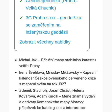
Geodet/geodetka (Praha -
Velká Chuchle)
3G Praha s.r.o. - geodet/-ka
se zaměřením na
inženýrskou geodézii
Zobrazit všechny nabídky
Michal Jakl – Příruční mapy stabilního katastru
vnitřní Prahy
Irena Švehlová, Miroslav Mikšovský – Kapesní
kalendář Československého červeného kříže
s mapami světa na rok 1927
Zdeněk Stachoň, Josef Chrást, Helena
Kovářová, Adam Kurdík – Méně známá vydání
a deriváty Komenského mapy Moravy:
příspěvek ke katalogizaci a interpretaci