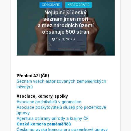
GEOGRAFIE
KARTOGRAFIE
Nejúplnější český
seznam jmen moří
a mezinárodních území
obsahuje 500 stran
18. 3. 2026
Přehled AZI (ČR)
Seznam všech autorizovaných zeměměřických
inženýrů
Asociace, komory, spolky
Asociace podnikatelů v geomatice
Asociace poskytovatelů služeb pro pozemkové
úpravy
Agentura ochrany přírody a krajiny ČR
Česká komora zeměměřičů
Českomoravská komora pro pozemkové úpravy