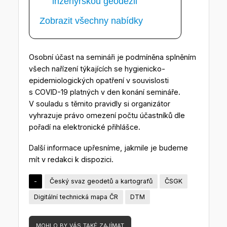
inženýrskou geodézii
Zobrazit všechny nabídky
Osobní účast na semináři je podmíněna splněním
všech nařízení týkajících se hygienicko-
epidemiologických opatření v souvislosti
s COVID-19 platných v den konání semináře.
V souladu s těmito pravidly si organizátor
vyhrazuje právo omezení počtu účastníků dle
pořadí na elektronické přihlášce.
Další informace upřesníme, jakmile je budeme
mít v redakci k dispozici.
-
Český svaz geodetů a kartografů
ČSGK
Digitální technická mapa ČR
DTM
MOHLO BY VÁS TAKÉ ZAJÍMAT