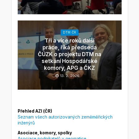
DTM ČR
Tři a více roků další
práce, říká předseda
ČÚZK o projektu DTM na
setkání Hospodářské
komory, APG a ČKZ
13. 2. 2026
Přehled AZI (ČR)
Seznam všech autorizovaných zeměměřických
inženýrů
Asociace, komory, spolky
Asociace podnikatelů v geomatice