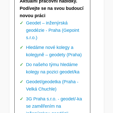
Aktuální pracovní nabídky.
Podívejte se na svou budoucí
novou práci
Geodet – inženýrská
geodézie - Praha (Gepoint
s.r.o.)
Hledáme nové kolegy a
kolegyně – geodety (Praha)
Do našeho týmu hledáme
kolegy na pozici geodet/ka
Geodet/geodetka (Praha -
Velká Chuchle)
3G Praha s.r.o. - geodet/-ka
se zaměřením na