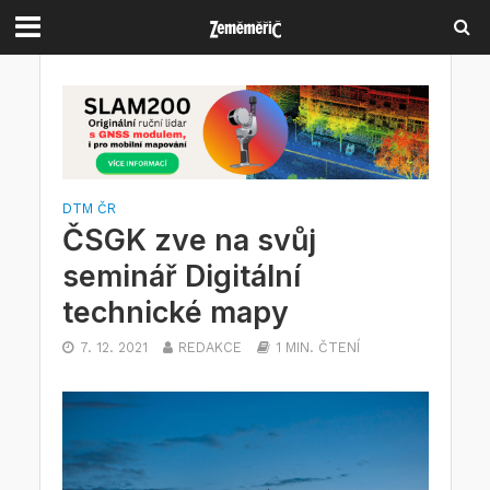
DTM ČR
ČSGK zve na svůj
seminář Digitální
technické mapy
7. 12. 2021
REDAKCE
1 MIN. ČTENÍ