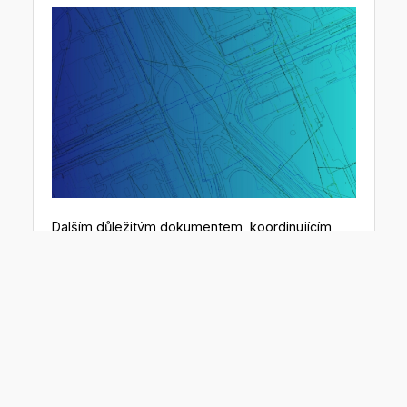
Dalším důležitým dokumentem, koordinujícím
jednotnou podobu nově vznikajících Informačních
systémů digitálních technických map krajů (IS
DTM), je na začátku června schválená Společná
technická dokumentace IS DTM.
Dokumentace má za cíl zejména popsat základní
technické požadavky, obsah a funkčnost nově
pořizovaných IS DTM krajů, které musí naplnit