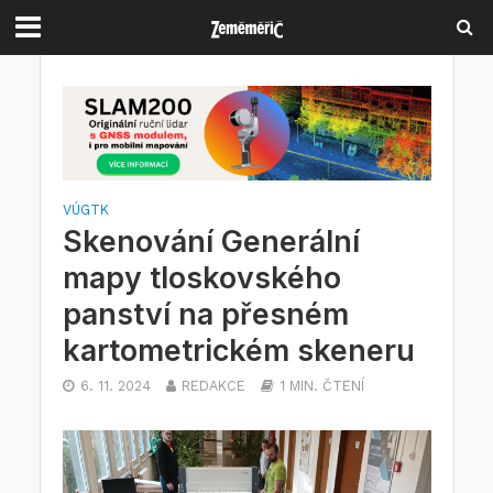
VÚGTK
Skenování Generální
mapy tloskovského
panství na přesném
kartometrickém skeneru
6. 11. 2024
REDAKCE
1 MIN. ČTENÍ