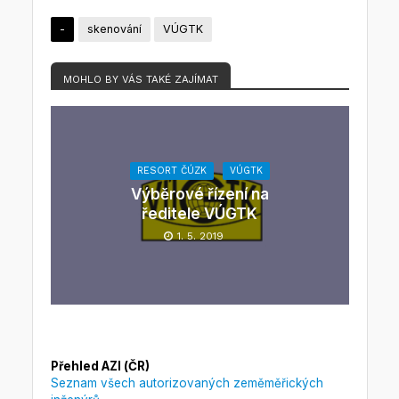
-
skenování
VÚGTK
MOHLO BY VÁS TAKÉ ZAJÍMAT
RESORT ČÚZK
VÚGTK
Výběrové řízení na
ředitele VÚGTK
1. 5. 2019
Přehled AZI (ČR)
Seznam všech autorizovaných zeměměřických