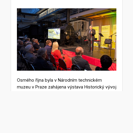
Osmého října byla v Národním technickém
muzeu v Praze zahájena výstava Historický vývoj
zeměměřictví, která vznikla při příležitosti
sedmdesáti let od vzniku Výzkumného ústavu
geodetického, topografického a kartografického
(VÚGTK).
Výstavu můžete v prostorách NTM navštívit do