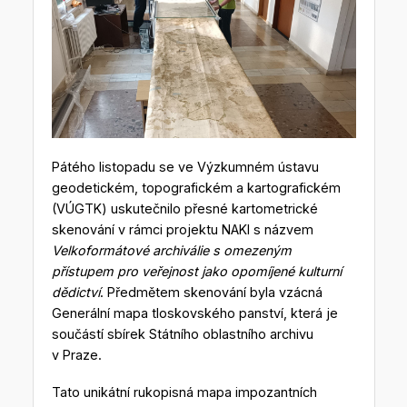
Pátého listopadu se ve Výzkumném ústavu
geodetickém, topografickém a kartografickém
(VÚGTK) uskutečnilo přesné kartometrické
skenování v rámci projektu NAKI s názvem
Velkoformátové archiválie s omezeným
přístupem pro veřejnost jako opomíjené kulturní
dědictví
. Předmětem skenování byla vzácná
Generální mapa tloskovského panství, která je
součástí sbírek Státního oblastního archivu
v Praze.
Tato unikátní rukopisná mapa impozantních