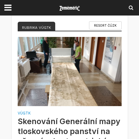
RESORT ČÚZK
RUBRIKA VÚGTK
VÚGTK
Skenování Generální mapy
tloskovského panství na