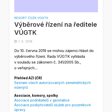
RESORT ČÚZK
VÚGTK
•
Výběrové řízení na ředitele
VÚGTK
1. 5. 2019
Do 10. června 2019 se mohou zájemci hlásit do
výběrového řízení. Rada VÚGTK vyhlásila
v souladu se zákonem č. 341/2005 Sb.,
o veřejných...
Přehled AZI (ČR)
Seznam všech autorizovaných zeměměřických
inženýrů
Asociace, komory, spolky
Asociace podnikatelů v geomatice
Asociace poskytovatelů služeb pro pozemkové
úpravy