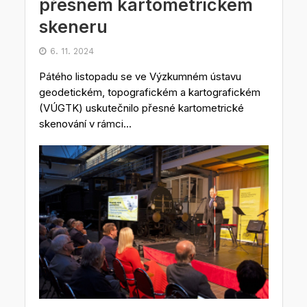
přesném kartometrickém
skeneru
6. 11. 2024
Pátého listopadu se ve Výzkumném ústavu
geodetickém, topografickém a kartografickém
(VÚGTK) uskutečnilo přesné kartometrické
skenování v rámci...