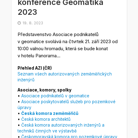
konference Geomatika
2023
19. 8. 2023
Představenstvo Asociace podnikatelů
v geomatice svolává na čtvrtek 21. září 2023 od
10:00 valnou hromadu, která se bude konat
v hotelu Panorama...
Přehled AZI (ČR)
Seznam všech autorizovaných zeměměřických
inženýrů
Asociace, komory, spolky
•
Asociace podnikatelů v geomatice
•
Asociace poskytovatelů služeb pro pozemkové
úpravy
•
Česká komora zeměměřičů
•
Česká komora architektů
•
Česká komora autorizovaných inženýrů a
techniků činných ve výstavbě
•
Českomoravská komora pro pozemkové úpravy